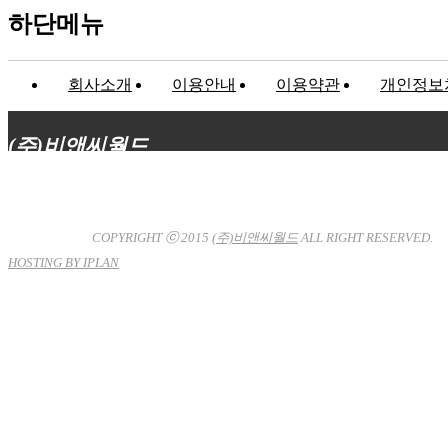
하단메뉴
회사소개
이용안내
이용약관
개인정보
(주)비앤씨월드
대표이사 : 장상원
서울특별시 강남구 선릉로132길 3-6 3층
사업자등록번호 : 120-81-32367
통신판매업신고 : 서울강
남-7704호
COPYRIGHT ⓒ 2015
(주)비앤씨월드
ALL RIGHT RESERVED.
HOSTING BY IPLAN