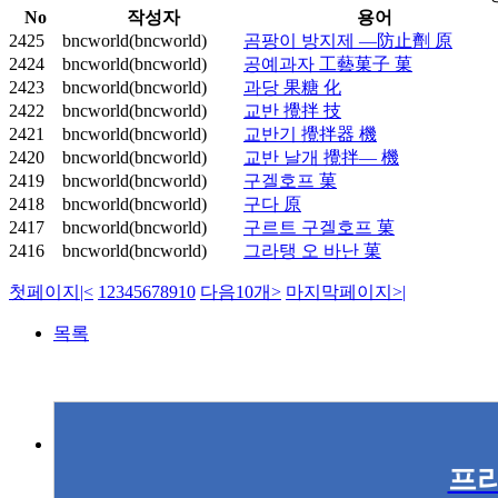
No
작성자
용어
2425
bncworld(bncworld)
곰팡이 방지제 ―防止劑 原
2424
bncworld(bncworld)
공예과자 工藝菓子 菓
2423
bncworld(bncworld)
과당 果糖 化
2422
bncworld(bncworld)
교반 攪拌 技
2421
bncworld(bncworld)
교반기 攪拌器 機
2420
bncworld(bncworld)
교반 날개 攪拌― 機
2419
bncworld(bncworld)
구겔호프 菓
2418
bncworld(bncworld)
구다 原
2417
bncworld(bncworld)
구르트 구겔호프 菓
2416
bncworld(bncworld)
그라탱 오 바난 菓
첫페이지
|<
1
2
3
4
5
6
7
8
9
10
다음10개
>
마지막페이지
>|
목록
프