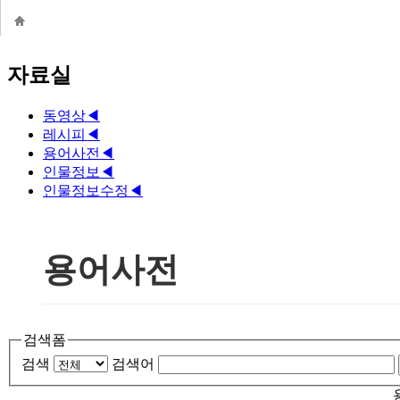
자료실
동영상
◀
레시피
◀
용어사전
◀
인물정보
◀
인물정보수정
◀
용어사전
검색폼
검색
검색어