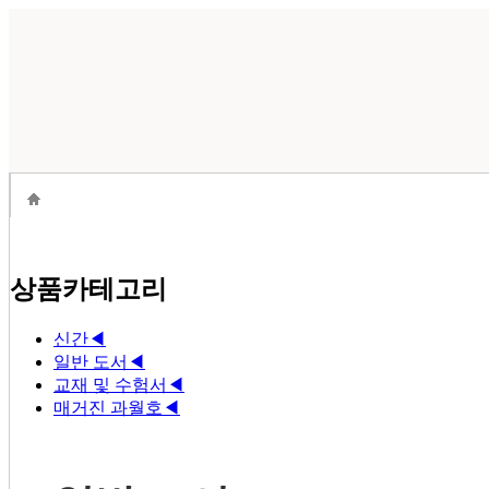
상품카테고리
신간
◀
일반 도서
◀
교재 및 수험서
◀
매거진 과월호
◀