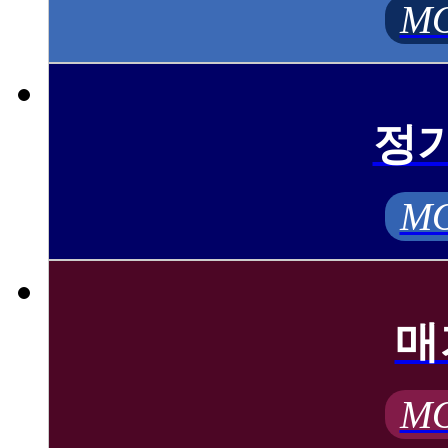
MO
정
MO
매
MO