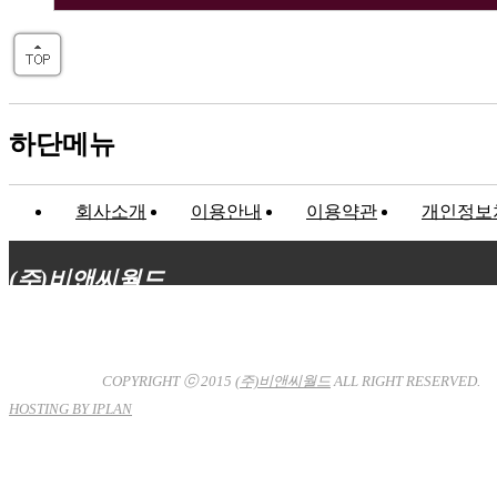
하단메뉴
회사소개
이용안내
이용약관
개인정보
(주)비앤씨월드
대표이사 : 장상원
서울특별시 강남구 선릉로132길 3-6 3층
사업자등록번호 : 120-81-32367
통신판매업신고 : 서울강
남-7704호
COPYRIGHT ⓒ 2015
(주)비앤씨월드
ALL RIGHT RESERVED.
HOSTING BY IPLAN