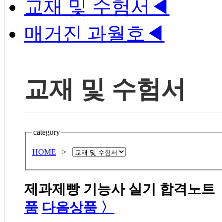
교재 및 수험서
◀
매거진 과월호
◀
교재 및 수험서
category
HOME
>
제과제빵 기능사 실기 합격노트
품
다음상품 〉