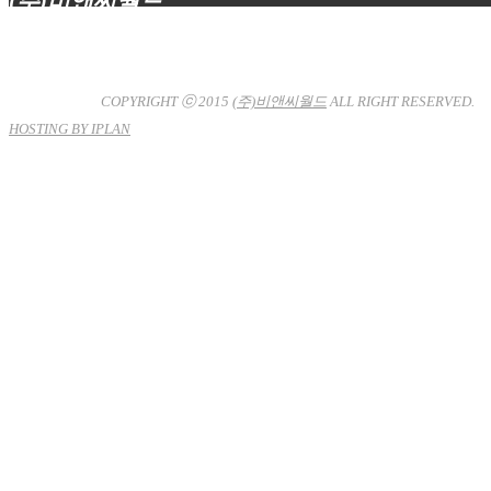
(주)비앤씨월드
대표이사 : 장상원
서울특별시 강남구 선릉로132길 3-6 3층
사업자등록번호 : 120-81-32367
통신판매업신고 : 서울강
남-7704호
COPYRIGHT ⓒ 2015
(주)비앤씨월드
ALL RIGHT RESERVED.
HOSTING BY IPLAN