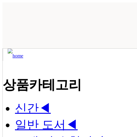
상품카테고리
신간
◀
일반 도서
◀