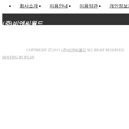
회사소개
이용안내
이용약관
개인정보
(주)비앤씨월드
대표이사 : 장상원
서울특별시 강남구 선릉로132길 3-6 3층
사업자등록번호 : 120-81-32367
통신판매업신고 : 서울강
남-7704호
COPYRIGHT ⓒ 2015
(주)비앤씨월드
ALL RIGHT RESERVED.
HOSTING BY IPLAN