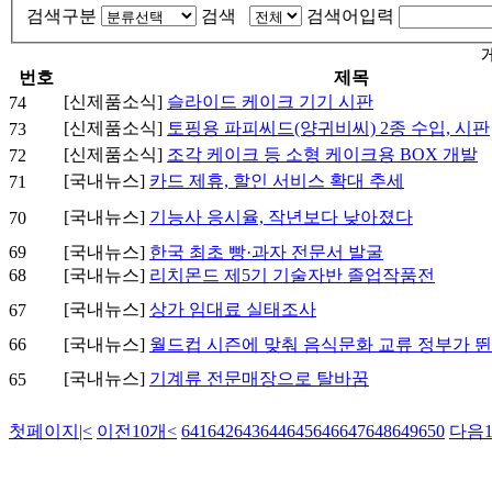
검색구분
검색
검색어입력
번호
제목
[신제품소식]
슬라이드 케이크 기기 시판
74
[신제품소식]
토핑용 파피씨드(양귀비씨) 2종 수입, 시판
73
[신제품소식]
조각 케이크 등 소형 케이크용 BOX 개발
72
[국내뉴스]
카드 제휴, 할인 서비스 확대 추세
71
[국내뉴스]
기능사 응시율, 작년보다 낮아졌다
70
69
[국내뉴스]
한국 최초 빵·과자 전문서 발굴
68
[국내뉴스]
리치몬드 제5기 기술자반 졸업작품전
[국내뉴스]
상가 임대료 실태조사
67
66
[국내뉴스]
월드컵 시즌에 맞춰 음식문화 교류 정부가 
[국내뉴스]
기계류 전문매장으로 탈바꿈
65
첫페이지
|<
이전10개
<
641
642
643
644
645
646
647
648
649
650
다음1