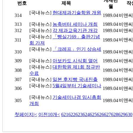
게재년
번호
제목
작
월
[국내뉴스]
현대제과기술학원 개원
314
1989.04
비앤씨
313
[국내뉴스]
농축버터 세미나 개최
1989.04
비앤씨
312
[국내뉴스]
각 제과교육기관 개강
1989.04
비앤씨
[국내뉴스]
「빵실기69」출판기념
비앤씨
311
1989.04
회 가져
[국내뉴스]
「크레프」인기 상승세
310
1989.04
비앤씨
309
[국내뉴스]
아보카도 시식회 열어
1989.04
비앤씨
[국내뉴스]
대한학원 제1회 정규반
비앤씨
308
1989.04
수료
307
[국내뉴스]
일본 후지빵 국내진출
1989.04
비앤씨
[국내뉴스]
5월4일부터 기술세미나
306
1989.04
비앤씨
[국내뉴스]
기술세미나겸 임시총회
비앤씨
305
1989.04
개최
첫페이지
|<
이전10개
<
621
622
623
624
625
626
627
628
629
630