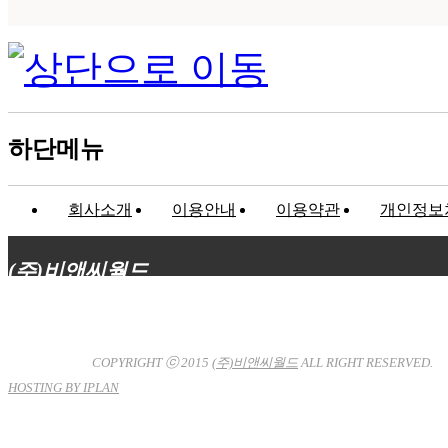
하단메뉴
회사소개
이용안내
이용약관
개인정보
(주)비앤씨월드
대표이사 : 장상원
서울특별시 강남구 선릉로132길 3-6 3층
사업자등록번호 : 120-81-32367
통신판매업신고 : 서울강
남-7704호
COPYRIGHT ⓒ 2015
(주)비앤씨월드
ALL RIGHT RESERVED.
HOSTING BY IPLAN