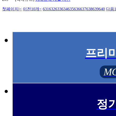
첫페이지
|<
이전10개
<
631
632
633
634
635
636
637
638
639
640
다음1
프리
MO
정