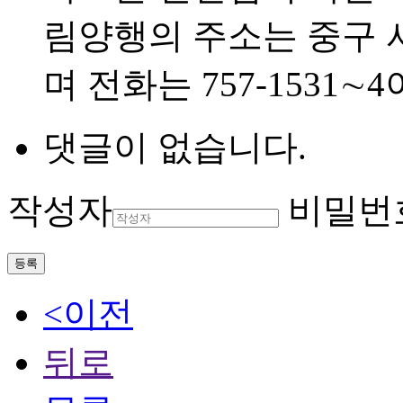
림양행의 주소는 중구 서
며 전화는 757-1531∼4
댓글이 없습니다.
작성자
비밀번
등록
<이전
뒤로