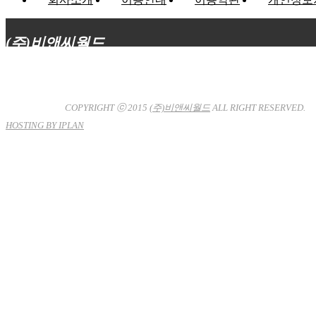
(주)비앤씨월드
대표이사 : 장상원
서울특별시 강남구 선릉로132길 3-6 3층
사업자등록번호 : 120-81-32367
통신판매업신고 : 서울강
남-7704호
COPYRIGHT ⓒ 2015
(주)비앤씨월드
ALL RIGHT RESERVED.
HOSTING BY IPLAN