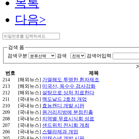
목록
다음>
검색 폼
검색구분
검색
검색어입력
번호
제목
214
[해외뉴스]
가열해도 투명한 흰자제조
213
[해외뉴스]
미국산, 옥수수 검사강화
212
[해외뉴스]
설탕으로 상처 치료한다
211
[국내뉴스]
맥도날드 2호점 개업
210
[국내뉴스]
효능캔디 개발 시판
209
[국내뉴스]
원거리지방에 분점진출
208
[국내뉴스]
지역별 무료시식회 성료
207
[국내뉴스]
샌드위치 전시회 개최
206
[국내뉴스]
스텔라제과 개업
205
[국내뉴스]
야채스낵 개발 시판