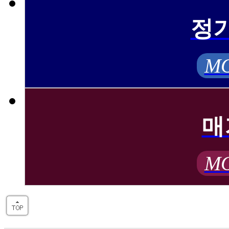
정
MO
매
MO