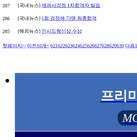
[국내뉴스]
제과사검정 1차합격자 발표
287
[국내뉴스]
1회 검정에 73명 최종합격
286
[해외뉴스]
인시드혁신상 수상
285
첫페이지
|<
이전10개
<
621
622
623
624
625
626
627
628
629
630
다음1
프리
MO