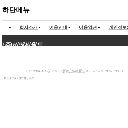
하단메뉴
회사소개
이용안내
이용약관
개인정보
(주)비앤씨월드
대표이사 : 장상원
서울특별시 강남구 선릉로132길 3-6 3층
사업자등록번호 : 120-81-32367
통신판매업신고 : 서울강
남-7704호
COPYRIGHT ⓒ 2015
(주)비앤씨월드
ALL RIGHT RESERVED.
HOSTING BY IPLAN