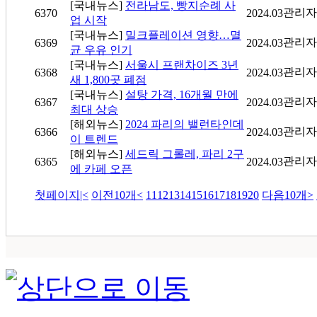
[국내뉴스]
전라남도, 빵지순례 사
관리자
6370
2024.03
업 시작
[국내뉴스]
밀크플레이션 영향…멸
관리자
6369
2024.03
균 우유 인기
[국내뉴스]
서울시 프랜차이즈 3년
관리자
6368
2024.03
새 1,800곳 폐점
[국내뉴스]
설탕 가격, 16개월 만에
관리자
6367
2024.03
최대 상승
[해외뉴스]
2024 파리의 밸런타인데
관리자
6366
2024.03
이 트렌드
[해외뉴스]
세드릭 그롤레, 파리 2구
관리자
6365
2024.03
에 카페 오픈
첫페이지
|<
이전10개
<
11
12
13
14
15
16
17
18
19
20
다음10개
>