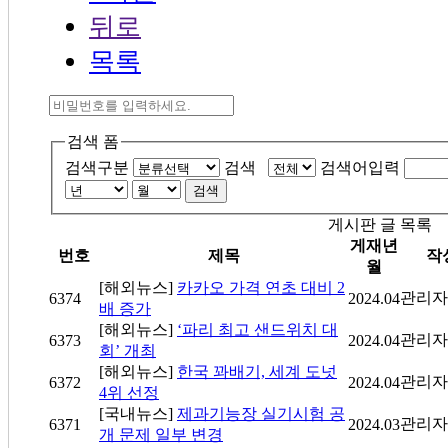
뒤로
목록
검색 폼
검색구분
검색
검색어입력
검색
게시판 글 목록
게재년
번호
제목
작
월
[해외뉴스]
카카오 가격 연초 대비 2
관리자
6374
2024.04
배 증가
[해외뉴스]
‘파리 최고 샌드위치 대
관리자
6373
2024.04
회’ 개최
[해외뉴스]
한국 꽈배기, 세계 도넛
관리자
6372
2024.04
4위 선정
[국내뉴스]
제과기능장 실기시험 공
관리자
6371
2024.03
개 문제 일부 변경