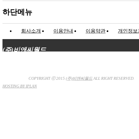
하단메뉴
회사소개
이용안내
이용약관
개인정보
(주)비앤씨월드
대표이사 : 장상원
서울특별시 강남구 선릉로132길 3-6 3층
사업자등록번호 : 120-81-32367
통신판매업신고 : 서울강
남-7704호
COPYRIGHT ⓒ 2015
(주)비앤씨월드
ALL RIGHT RESERVED.
HOSTING BY IPLAN