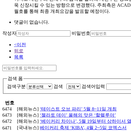
욱 신장시킬 수 있는 방향으로 변경했다. 주최측은 ACADE
월호를 통해 최종 개최요강을 발표할 예정이다.
댓글이 없습니다.
작성자
비밀번호
<이전
뒤로
목록
검색 폼
검색구분
검색
검색어입력
번호
6474
[해외뉴스]
‘테이스트 오브 파리’ 5월 8~11일 개최
6473
[해외뉴스]
‘젤라토 데이’ 올해의 맛은 ‘할렐루야’
6472
[해외뉴스]
‘베이커리 차이나’, 5월 19일부터 상하이서 
[국내뉴스]
베이커리 축제 ‘KIBA’, 4월 2~5일 코엑스서
6471