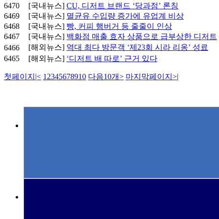
6470
[국내뉴스]
CU, 디저트 브랜드 ‘당과점’ 론칭
6469
[국내뉴스]
멸균유 수입량 증가에 유업계 비상
6468
[국내뉴스]
빵, 커피 햄버거 등 줄줄이 인상
6467
[국내뉴스]
백화점 매출 효자 상품으로 급부상한 디저트
[해외뉴스]
역대 최다 방문객 ‘제23회 시라 리옹’ 성료
6466
6465
[해외뉴스]
‘디저트 배 따로’ 근거 있다
첫페이지
|<
1
2
3
4
5
6
7
8
9
10
다음10개
>
마지막페이지
>|