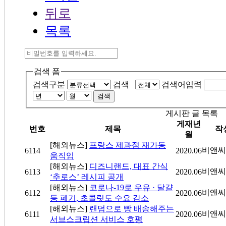
뒤로
목록
검색 폼
검색구분
검색
검색어입력
검색
게시판 글 목록
게재년
번호
제목
작
월
[해외뉴스]
프랑스 제과점 재가동
비앤씨
6114
2020.06
움직임
[해외뉴스]
디즈니랜드, 대표 간식
비앤씨
6113
2020.06
‘추로스’ 레시피 공개
[해외뉴스]
코로나-19로 우유 · 달걀
비앤씨
6112
2020.06
등 폐기, 초콜릿도 수요 감소
[해외뉴스]
랜덤으로 빵 배송해주는
비앤씨
6111
2020.06
서브스크립션 서비스 호평