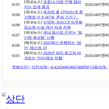
[국내뉴스]
코로나-19로 인해 달라
비앤씨
6110
2020.04
지는 업계 풍경
[국내뉴스]
제과점 총 1만6101개 중
비앤씨
6109
2020.04
가맹점 수 8,347개, 존속 기간 7...
[국내뉴스]
식약처, HACCP 의무화
비앤씨
6108
2020.04
업소에 시설 개선 자금 지원
[국내뉴스]
국내 밀산업 키우는 ‘밀
비앤씨
6107
2020.04
산업 육성법’ 시행
[해외뉴스]
파리에서 유행하는 ‘밥
비앤씨
6106
2020.04
카’ 베스트 10
[해외뉴스]
2020년 파리 최고의 바
비앤씨
6105
2020.04
게트는 ‘타이에브 자할’
첫페이지
|<
이전10개
<
41
42
43
44
45
46
47
48
49
50
다음10개
>