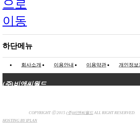
하단메뉴
회사소개
이용안내
이용약관
개인정보
(주)비앤씨월드
대표이사 : 장상원
서울특별시 강남구 선릉로132길 3-6 3층
사업자등록번호 : 120-81-32367
통신판매업신고 : 서울강
남-7704호
COPYRIGHT ⓒ 2015
(주)비앤씨월드
ALL RIGHT RESERVED.
HOSTING BY IPLAN