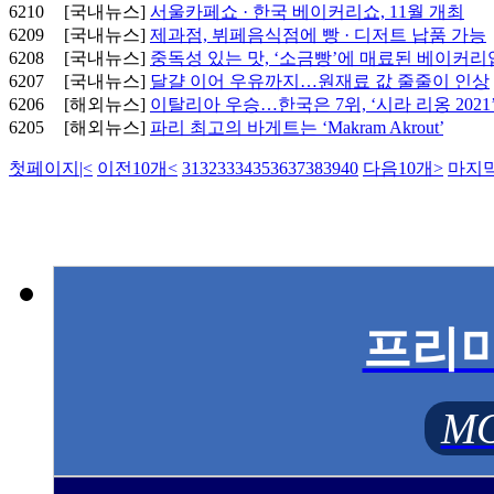
6210
[국내뉴스]
서울카페쇼 · 한국 베이커리쇼, 11월 개최
6209
[국내뉴스]
제과점, 뷔페음식점에 빵 · 디저트 납품 가능
6208
[국내뉴스]
중독성 있는 맛, ‘소금빵’에 매료된 베이커
6207
[국내뉴스]
달걀 이어 우유까지…원재료 값 줄줄이 인상
6206
[해외뉴스]
이탈리아 우승…한국은 7위, ‘시라 리옹 2021
6205
[해외뉴스]
파리 최고의 바게트는 ‘Makram Akrout’
첫페이지
|<
이전10개
<
31
32
33
34
35
36
37
38
39
40
다음10개
>
마지
프리
MO