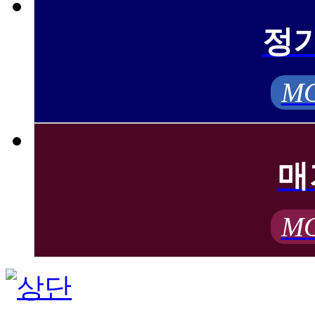
정
MO
매
MO