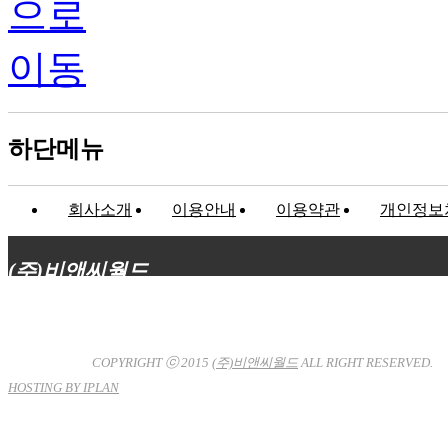
하단메뉴
회사소개
이용안내
이용약관
개인정보
(주)비앤씨월드
대표이사 : 장상원
서울특별시 강남구 선릉로132길 3-6 3층
사업자등록번호 : 120-81-32367
통신판매업신고 : 서울강
남-7704호
COPYRIGHT ⓒ 2015
(주)비앤씨월드
ALL RIGHT RESERVED.
HOSTING BY IPLAN