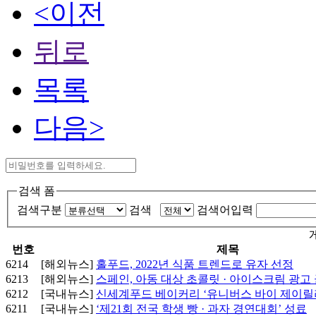
<이전
뒤로
목록
다음>
검색 폼
검색구분
검색
검색어입력
번호
제목
6214
[해외뉴스]
홀푸드, 2022년 식품 트렌드로 유자 선정
6213
[해외뉴스]
스페인, 아동 대상 초콜릿 · 아이스크림 광고
6212
[국내뉴스]
신세계푸드 베이커리 ‘유니버스 바이 제이릴
6211
[국내뉴스]
‘제21회 전국 학생 빵 · 과자 경연대회’ 성료