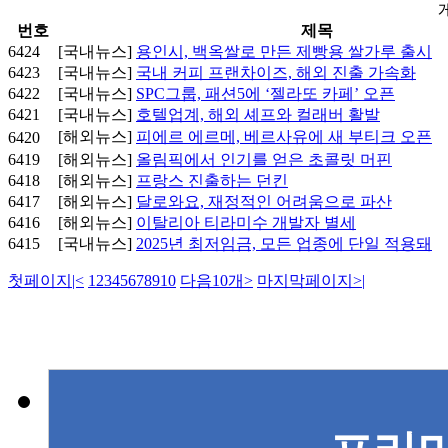
번호
제목
6424
[국내뉴스]
용인시, 백옥쌀로 만든 제빵용 쌀가루 출시
6423
[국내뉴스]
국내 커피 프랜차이즈, 해외 진출 가속화
6422
[국내뉴스]
SPC그룹, 패션5에 ‘젤라또 카페’ 오픈
6421
[국내뉴스]
호텔업계, 해외 셰프와 컬래버 활발
[해외뉴스]
피에르 에르메, 베르사유에 새 부티크 오픈
6420
6419
[해외뉴스]
올림픽에서 인기를 얻은 초콜릿 머핀
6418
[해외뉴스]
프랑스 진출하는 던킨
6417
[해외뉴스]
달로와요, 재정적인 어려움으로 파산
6416
[해외뉴스]
이탈리아 티라미수 개발자 별세
6415
[국내뉴스]
2025년 최저임금, 모든 업종에 단일 적용돼
첫페이지
|<
1
2
3
4
5
6
7
8
9
10
다음10개
>
마지막페이지
>|