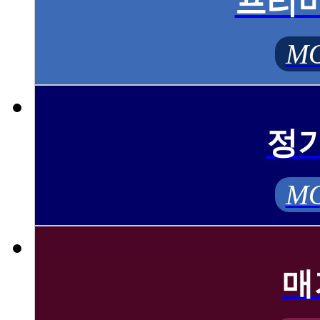
프리
MO
정
MO
매