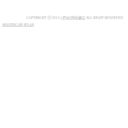
대표이사 : 장상원
서울특별시 강남구 선릉로132길 3-6 3층
사업자등록번호 : 120-81-32367
통신판매업신고 : 서울강
남-7704호
COPYRIGHT ⓒ 2015
(주)비앤씨월드
ALL RIGHT RESERVED.
HOSTING BY IPLAN