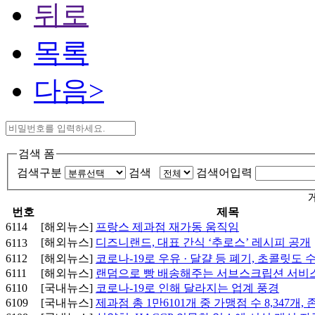
뒤로
목록
다음>
검색 폼
검색구분
검색
검색어입력
번호
제목
6114
[해외뉴스]
프랑스 제과점 재가동 움직임
[해외뉴스]
디즈니랜드, 대표 간식 ‘추로스’ 레시피 공개
6113
6112
[해외뉴스]
코로나-19로 우유 · 달걀 등 폐기, 초콜릿도 
6111
[해외뉴스]
랜덤으로 빵 배송해주는 서브스크립션 서비
6110
[국내뉴스]
코로나-19로 인해 달라지는 업계 풍경
6109
[국내뉴스]
제과점 총 1만6101개 중 가맹점 수 8,347개, 존