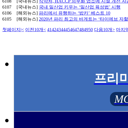
6108
[국내뉴스]
식약처, HACCP 의무화 업소에 시설 개선 자
6107
[국내뉴스]
국내 밀산업 키우는 ‘밀산업 육성법’ 시행
6106
[해외뉴스]
파리에서 유행하는 ‘밥카’ 베스트 10
6105
[해외뉴스]
2020년 파리 최고의 바게트는 ‘타이에브 자할
첫페이지
|<
이전10개
<
41
42
43
44
45
46
47
48
49
50
다음10개
>
마지
프리
MO