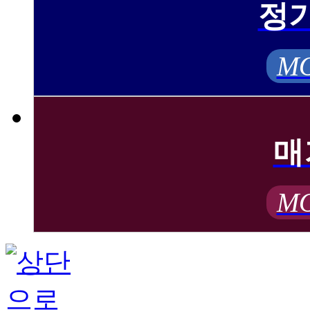
정
MO
매
MO