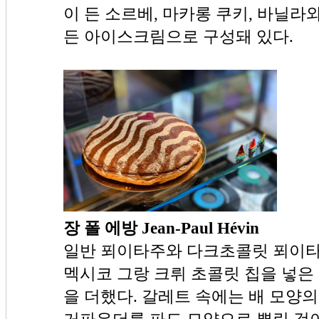
이 든 소르베, 마카롱 쿠키, 바닐
든 아이스크림으로 구성돼 있다.
장 폴 에방 Jean-Paul Hévin
일반 푀이타주와 다크초콜릿 푀이타
멕시코 그랑 크뤼 초콜릿 칩을 넣은
을 더했다. 갈레트 속에는 배 모양
거파우더를 파도 모양으로 뿌린 것