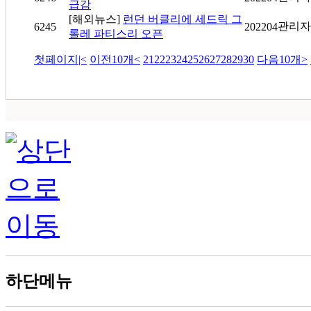
급감
[해외뉴스]
런던 버클리에 세드릭 그
관리자
6245
202204
롤레 파티스리 오픈
첫페이지
|<
이전10개
<
21
22
23
24
25
26
27
28
29
30
다음10개
>
하단메뉴