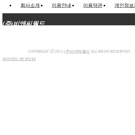
회사소개
이용안내
이용약관
개인정보
(주)비앤씨월드
대표이사 : 장상원
서울특별시 강남구 선릉로132길 3-6 3층
사업자등록번호 : 120-81-32367
통신판매업신고 : 서울강
남-7704호
COPYRIGHT ⓒ 2015
(주)비앤씨월드
ALL RIGHT RESERVED.
HOSTING BY IPLAN