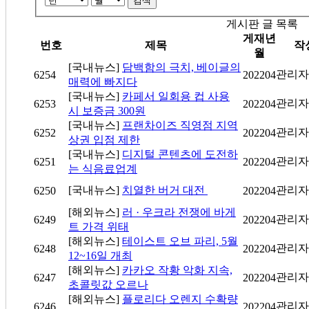
검색
게시판 글 목록
게재년
번호
제목
작
월
[국내뉴스]
담백함의 극치, 베이글의
관리자
6254
202204
매력에 빠지다
[국내뉴스]
카페서 일회용 컵 사용
관리자
6253
202204
시 보증금 300원
[국내뉴스]
프랜차이즈 직영점 지역
관리자
6252
202204
상권 입점 제한
[국내뉴스]
디지털 콘텐츠에 도전하
관리자
6251
202204
는 식음료업계
[국내뉴스]
치열한 버거 대전
관리자
6250
202204
[해외뉴스]
러 · 우크라 전쟁에 바게
관리자
6249
202204
트 가격 위태
[해외뉴스]
테이스트 오브 파리, 5월
관리자
6248
202204
12~16일 개최
[해외뉴스]
카카오 작황 악화 지속,
관리자
6247
202204
초콜릿값 오르나
[해외뉴스]
플로리다 오렌지 수확량
관리자
6246
202204