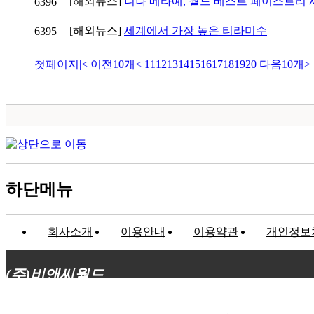
[해외뉴스]
니나 메타예, 월드 베스트 페이스트리 
6396
[해외뉴스]
세계에서 가장 높은 티라미수
6395
첫페이지
|<
이전10개
<
11
12
13
14
15
16
17
18
19
20
다음10개
>
하단메뉴
회사소개
이용안내
이용약관
개인정보
(주)비앤씨월드
대표이사 : 장상원
서울특별시 강남구 선릉로132길 3-6 3층
사업자등