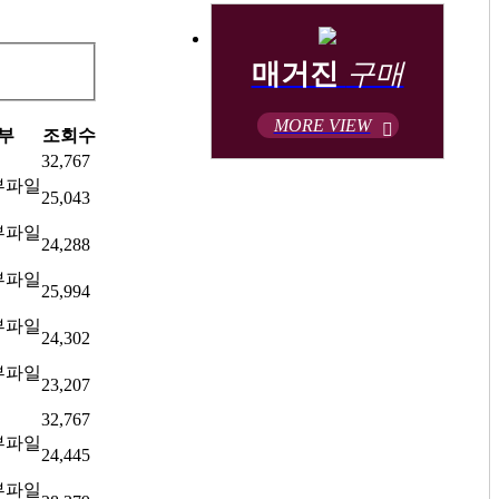
매거진
구매
MORE VIEW
부
조회수
32,767
25,043
24,288
25,994
24,302
23,207
32,767
24,445