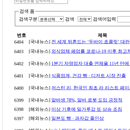
검색 폼
검색구분
검색
검색어입력
번호
제목
[국내뉴스]
전 세계 뒤흔드는 ‘두바이 초콜릿’ 대란
6404
[국내뉴스]
외식업체 폐업률 코로나-19 이후 최고
6403
[국내뉴스]
1분기 자영업자 대출 연체율 11년 만에
6402
[국내뉴스]
식품업계, 건강 빵 · 디저트 시장 진출
6401
[국내뉴스]
저스틴 리, 한국인 최초 라 리스트 페
6400
[국내뉴스]
알바생 78%, 알바 로봇 도입 긍정적
6399
6398
[해외뉴스]
이상 기후에 밀가루값 또 상승 조짐
[해외뉴스]
일본도 빵 · 과자값 줄인상
6397