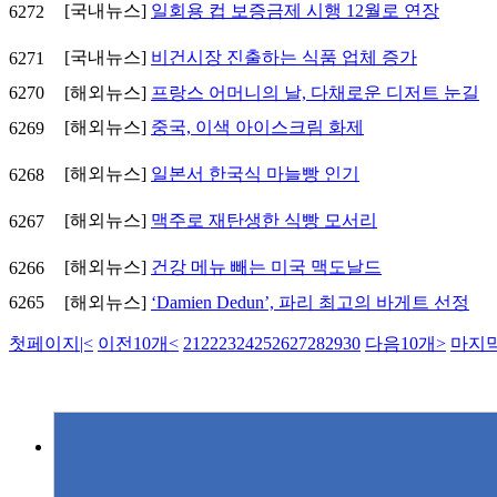
[국내뉴스]
일회용 컵 보증금제 시행 12월로 연장
6272
[국내뉴스]
비건시장 진출하는 식품 업체 증가
6271
6270
[해외뉴스]
프랑스 어머니의 날, 다채로운 디저트 눈길
[해외뉴스]
중국, 이색 아이스크림 화제
6269
[해외뉴스]
일본서 한국식 마늘빵 인기
6268
[해외뉴스]
맥주로 재탄생한 식빵 모서리
6267
[해외뉴스]
건강 메뉴 빼는 미국 맥도날드
6266
6265
[해외뉴스]
‘Damien Dedun’, 파리 최고의 바게트 선정
첫페이지
|<
이전10개
<
21
22
23
24
25
26
27
28
29
30
다음10개
>
마지