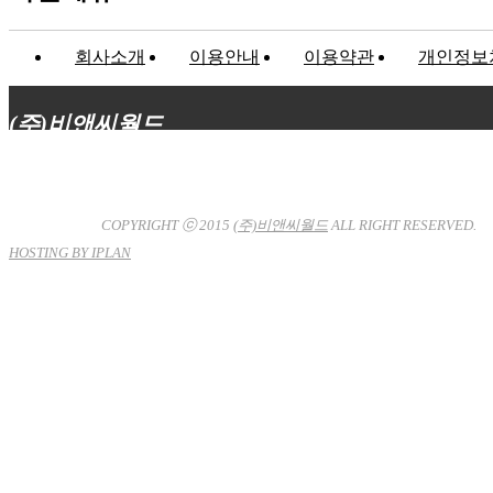
회사소개
이용안내
이용약관
개인정보
(주)비앤씨월드
대표이사 : 장상원
서울특별시 강남구 선릉로132길 3-6 3층
사업자등록번호 : 120-81-32367
통신판매업신고 : 서울강
남-7704호
COPYRIGHT ⓒ 2015
(주)비앤씨월드
ALL RIGHT RESERVED.
HOSTING BY IPLAN