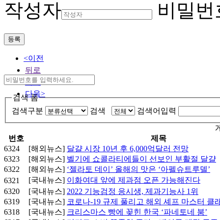
작성자
비밀번
등록
<이전
뒤로
목록
다음>
검색 폼
검색구분
검색
검색어입력
번호
제목
6324
[해외뉴스]
달걀 시장 10년 후 6,000억달러 전망
6323
[해외뉴스]
벨기에 쇼콜라티에들이 선보인 부활절 달걀
6322
[해외뉴스]
‘젤라토 데이’ 올해의 맛은 ‘아펠슈트루델’
[국내뉴스]
이화여대 앞에 제과점 오픈 가능해진다
6321
6320
[국내뉴스]
2022 기능검정 응시생, 제과기능사 1위
6319
[국내뉴스]
코로나-19 규제 풀리고 해외 셰프 마스터 클
6318
[국내뉴스]
크리스마스 빵에 꽂힌 한국 ‘파네토네 붐’