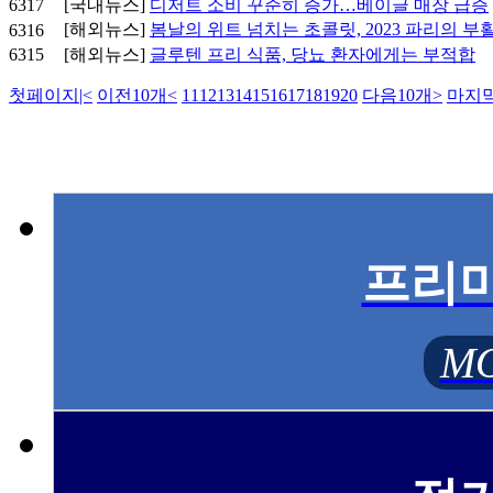
6317
[국내뉴스]
디저트 소비 꾸준히 증가…베이글 매장 급증
[해외뉴스]
봄날의 위트 넘치는 초콜릿, 2023 파리의 부
6316
6315
[해외뉴스]
글루텐 프리 식품, 당뇨 환자에게는 부적합
첫페이지
|<
이전10개
<
11
12
13
14
15
16
17
18
19
20
다음10개
>
마지
프리
MO