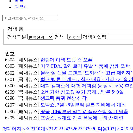
목록
다음>
검색 폼
검색구분
검색
검색어입력
번호
6304
[해외뉴스]
런던에 이색 도넛 숍 오픈
6303
[해외뉴스]
미국 FDA, 알레르기 유발 식품에 참깨 포함
[국내뉴스]
올해 설 선물 트렌드 ‘토끼해’ · ‘고급 패키지’ 
6302
6301
[국내뉴스]
최근 빵류 트렌드…식사 대용 · 건강 · 지속 
6300
[국내뉴스]
대학 캠퍼스에 대형 제과점 등 설치 허용 추
6299
[국내뉴스]
소비기한 참고값 추가 공개…빵류 5~9일
6298
[국내뉴스]
생크림 품귀 현상 심각
[해외뉴스]
모박쇼, 2월 28일부터 일본 지바에서 개최
6297
6296
[해외뉴스]
영국, 10월부터 일회용 플라스틱 식기 퇴출
6295
[해외뉴스]
프랑스, 원재료 가격 폭등에 구제안 마련
첫페이지
|<
이전10개
<
21
22
23
24
25
26
27
28
29
30
다음10개
>
마지