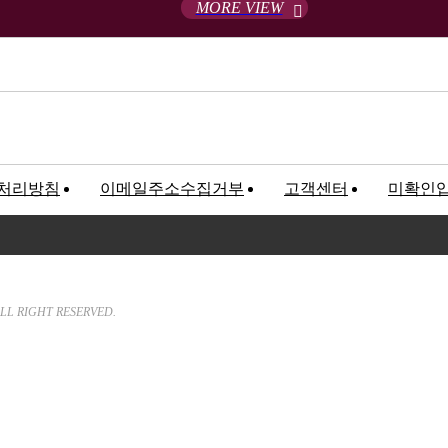
MORE VIEW
처리방침
이메일주소수집거부
고객센터
미확인
고객만족센터
록번호 : 120-81-32367
We will hear customer’s Sound a
LL RIGHT RESERVED.
T. 02-547-5233 / F. 02
E-mail.
bncworld88@nave
근무시간안내 : 09:00 ~ 18:00