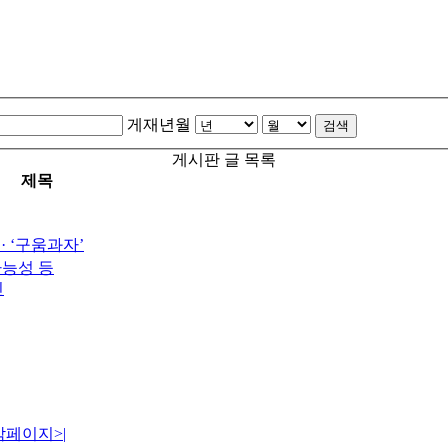
게재년월
검색
게시판 글 목록
제목
· ‘구움과자’
가능성 등
진
막페이지
>|