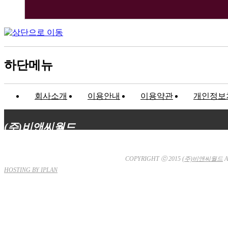
하단메뉴
회사소개
이용안내
이용약관
개인정보
(주)비앤씨월드
대표이사 : 장상원
서울특별시 강남구 선릉로132길 3-6 3층
사업자등
통신판매업신고 : 서울강남-7704호
COPYRIGHT ⓒ 2015
(주)비앤씨월드
A
HOSTING BY IPLAN