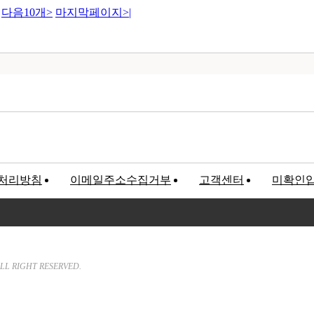
다음10개
>
마지막페이지
>|
처리방침
이메일주소수집거부
고객센터
미확인
고객만족센터
록번호 : 120-81-32367
We will hear customer’s Sound a
LL RIGHT RESERVED.
T. 02-547-5233 / F. 02