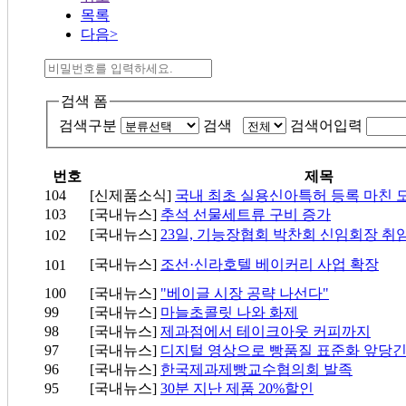
목록
다음>
검색 폼
검색구분
검색
검색어입력
번호
제목
104
[신제품소식]
국내 최초 실용신아특허 등록 마친
103
[국내뉴스]
추석 선물세트류 구비 증가
[국내뉴스]
23일, 기능장협회 박찬회 신임회장 취
102
[국내뉴스]
조선·신라호텔 베이커리 사업 확장
101
100
[국내뉴스]
"베이글 시장 공략 나선다"
99
[국내뉴스]
마늘초콜릿 나와 화제
98
[국내뉴스]
제과점에서 테이크아웃 커피까지
97
[국내뉴스]
디지털 영상으로 빵품질 표준화 앞당
96
[국내뉴스]
한국제과제빵교수협의회 발족
95
[국내뉴스]
30분 지난 제품 20%할인