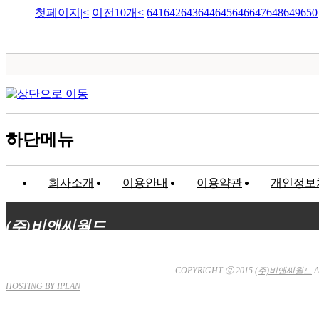
첫페이지
|<
이전10개
<
641
642
643
644
645
646
647
648
649
650
하단메뉴
회사소개
이용안내
이용약관
개인정보
(주)비앤씨월드
대표이사 : 장상원
서울특별시 강남구 선릉로132길 3-6 3층
사업자등
통신판매업신고 : 서울강남-7704호
COPYRIGHT ⓒ 2015
(주)비앤씨월드
A
HOSTING BY IPLAN