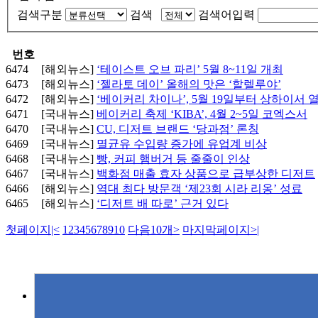
검색구분
검색
검색어입력
번호
6474
[해외뉴스]
‘테이스트 오브 파리’ 5월 8~11일 개최
6473
[해외뉴스]
‘젤라토 데이’ 올해의 맛은 ‘할렐루야’
6472
[해외뉴스]
‘베이커리 차이나’, 5월 19일부터 상하이서 
6471
[국내뉴스]
베이커리 축제 ‘KIBA’, 4월 2~5일 코엑스서
6470
[국내뉴스]
CU, 디저트 브랜드 ‘당과점’ 론칭
6469
[국내뉴스]
멸균유 수입량 증가에 유업계 비상
6468
[국내뉴스]
빵, 커피 햄버거 등 줄줄이 인상
6467
[국내뉴스]
백화점 매출 효자 상품으로 급부상한 디저트
6466
[해외뉴스]
역대 최다 방문객 ‘제23회 시라 리옹’ 성료
6465
[해외뉴스]
‘디저트 배 따로’ 근거 있다
첫페이지
|<
1
2
3
4
5
6
7
8
9
10
다음10개
>
마지막페이지
>|