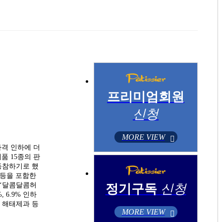
프리미엄회원
신청
MORE VIEW
가격 인하에 더
품 15종의 판
 동참하기로 했
’ 등을 포함한
, ‘달콤달콤허
정기구독
신청
 6.9% 인하
, 해태제과 등
MORE VIEW