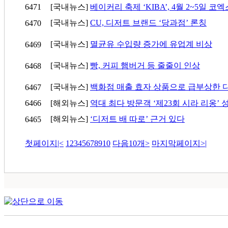
6471
[국내뉴스]
베이커리 축제 ‘KIBA’, 4월 2~5일 코
[국내뉴스]
CU, 디저트 브랜드 ‘당과점’ 론칭
6470
[국내뉴스]
멸균유 수입량 증가에 유업계 비상
6469
[국내뉴스]
빵, 커피 햄버거 등 줄줄이 인상
6468
[국내뉴스]
백화점 매출 효자 상품으로 급부상한 
6467
6466
[해외뉴스]
역대 최다 방문객 ‘제23회 시라 리옹’ 
[해외뉴스]
‘디저트 배 따로’ 근거 있다
6465
첫페이지
|<
1
2
3
4
5
6
7
8
9
10
다음10개
>
마지막페이지
>|