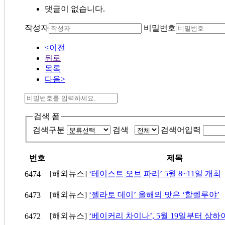
댓글이 없습니다.
작성자
비밀번호
<이전
뒤로
목록
다음>
검색 폼
검색구분
검색
검색어입력
번호
제목
[해외뉴스]
‘테이스트 오브 파리’ 5월 8~11일 개최
6474
[해외뉴스]
‘젤라토 데이’ 올해의 맛은 ‘할렐루야’
6473
[해외뉴스]
‘베이커리 차이나’, 5월 19일부터 상
6472