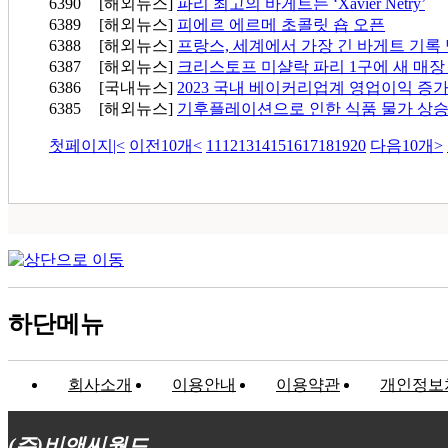
6390
[해외뉴스]
파리 최고의 바게트는 ‘Xavier Netry’
6389
[해외뉴스]
피에르 에르메 초콜릿 숍 오픈
6388
[해외뉴스]
프랑스, 세계에서 가장 긴 바게트 기록
6387
[해외뉴스]
크리스토프 미샬락 파리 1구에 새 매장
6386
[국내뉴스]
2023 국내 베이커리업계 영업이익 증
6385
[해외뉴스]
기후플레이션으로 인한 식품 물가 상
첫페이지
|<
이전10개
<
11
12
13
14
15
16
17
18
19
20
다음10개
>
하단메뉴
회사소개
이용안내
이용약관
개인정보
(주)비앤씨월드