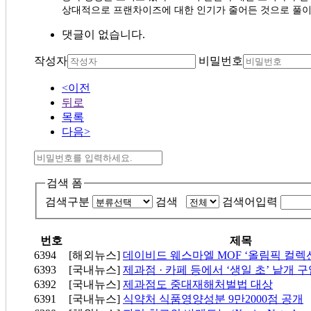
상대적으로 프랜차이즈에 대한 인기가 줄어든 것으로 풀
댓글이 없습니다.
작성자
비밀번호
<이전
뒤로
목록
다음>
검색 폼
검색구분
검색
검색어입력
번호
제목
6394
[해외뉴스]
데이비드 웨스마엘 MOF ‘올림픽 컬렉
6393
[국내뉴스]
제과점 · 카페 등에서 ‘생일 초’ 낱개 
6392
[국내뉴스]
제과점도 중대재해처벌법 대상
6391
[국내뉴스]
식약처 식품영양성분 9만2000점 공개