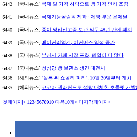
[국내뉴스]
국제 밀 가격 하락으로 빵 가격 인하 조짐
6442
[국내뉴스]
국제기능올림픽 제과 · 제빵 부문 은메달
6441
[국내뉴스]
종이 영업신고증 보관 의무 48년 만에 폐지
6440
[국내뉴스]
베이커리업계, 이커머스 입점 증가
6439
[국내뉴스]
부산시 카페 시장 포화, 폐업이 더 많다
6438
[국내뉴스]
성심당 빵 보관소 생긴 대전시
6437
6436
[해외뉴스]
‘살롱 뒤 쇼콜라 파리’, 10월 30일부터 개최
[해외뉴스]
코코아 젤라틴으로 설탕 대체한 초콜릿 개발
6435
첫페이지
|<
1
2
3
4
5
6
7
8
9
10
다음10개
>
마지막페이지
>|