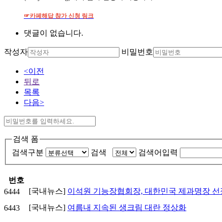
☞카페해답 참가 신청 링크
댓글이 없습니다.
작성자
비밀번호
<이전
뒤로
목록
다음>
검색 폼
검색구분
검색
검색어입력
번호
[국내뉴스]
이석원 기능장협회장, 대한민국 제과명장 선
6444
[국내뉴스]
여름내 지속된 생크림 대란 정상화
6443