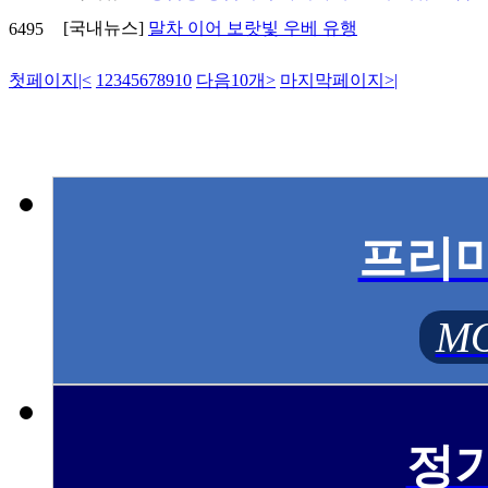
[국내뉴스]
말차 이어 보랏빛 우베 유행
6495
첫페이지
|<
1
2
3
4
5
6
7
8
9
10
다음10개
>
마지막페이지
>|
프리
MO
정