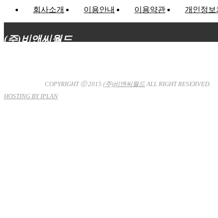
회사소개
이용안내
이용약관
개인정보
(주)비앤씨월드
대표이사 : 장상원
서울특별시 강남구 선릉로132길 3-6 3층
사업자등록번호 : 120-81-32367
통신판매업신고 : 서울강
남-7704호
COPYRIGHT ⓒ 2015
(주)비앤씨월드
ALL RIGHT RESERVED.
HOSTING BY IPLAN