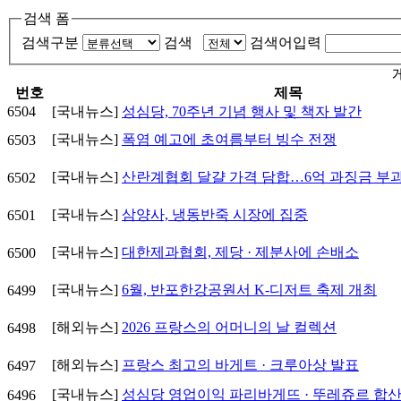
검색 폼
검색구분
검색
검색어입력
번호
제목
6504
[국내뉴스]
성심당, 70주년 기념 행사 및 책자 발간
[국내뉴스]
폭염 예고에 초여름부터 빙수 전쟁
6503
[국내뉴스]
산란계협회 달걀 가격 담합…6억 과징금 부
6502
[국내뉴스]
삼양사, 냉동반죽 시장에 집중
6501
[국내뉴스]
대한제과협회, 제당 · 제분사에 손배소
6500
[국내뉴스]
6월, 반포한강공원서 K-디저트 축제 개최
6499
[해외뉴스]
2026 프랑스의 어머니의 날 컬렉션
6498
[해외뉴스]
프랑스 최고의 바게트 · 크루아상 발표
6497
[국내뉴스]
성심당 영업이익 파리바게뜨 · 뚜레쥬르 합
6496