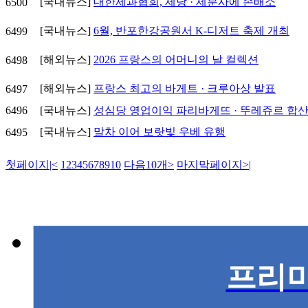
[국내뉴스]
대한제과협회, 제당 · 제분사에 손배소
6500
[국내뉴스]
6월, 반포한강공원서 K-디저트 축제 개최
6499
[해외뉴스]
2026 프랑스의 어머니의 날 컬렉션
6498
[해외뉴스]
프랑스 최고의 바게트 · 크루아상 발표
6497
6496
[국내뉴스]
성심당 영업이익 파리바게뜨 · 뚜레쥬르 합
[국내뉴스]
말차 이어 보랏빛 우베 유행
6495
첫페이지
|<
1
2
3
4
5
6
7
8
9
10
다음10개
>
마지막페이지
>|
프리