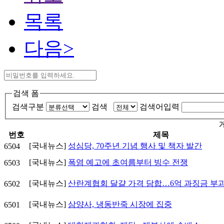
목록
다음>
검색 폼
검색구분
검색
검색어입력
번호
제목
[국내뉴스]
성심당, 70주년 기념 행사 및 책자 발간
6504
[국내뉴스]
폭염 예고에 초여름부터 빙수 전쟁
6503
[국내뉴스]
산란계협회 달걀 가격 담합…6억 과징금 부
6502
[국내뉴스]
삼양사, 냉동반죽 시장에 집중
6501