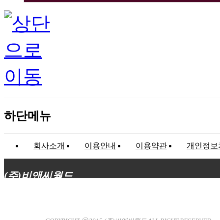
하단메뉴
회사소개
이용안내
이용약관
개인정보
(주)비앤씨월드
대표이사 : 장상원
서울특별시 강남구 선릉로132길 3-6 3층
사업자등록번호 : 120-81-32367
통신판매업신고 : 서울강