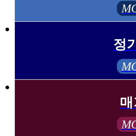
MO
정
MO
매
MO