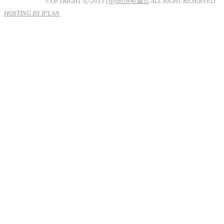
남-7704호
COPYRIGHT ⓒ 2015
(주)비앤씨월드
ALL RIGHT RESERVED.
HOSTING BY IPLAN