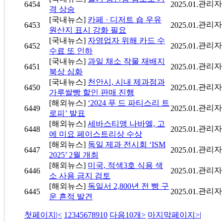
관리자
6454
2025.01.
격 상승
[국내뉴스]
카페 · 디저트 숍 우유
관리자
6453
2025.01.
원산지 표시 강화 필요
[국내뉴스]
자영업자 위해 카드 수
관리자
6452
2025.01.
수료 또 인하
[국내뉴스]
과일 채소 작물 재배지
관리자
6451
2025.01.
북상 심화
[국내뉴스]
천안시, 시내 제과점과
관리자
6450
2025.01.
가루쌀빵 할인 판매 진행
[해외뉴스]
‘2024 푸 드 파티스리 트
관리자
6449
2025.01.
로피’ 발표
[해외뉴스]
세바스티앵 나바엘, 고
관리자
6448
2025.01.
에 미요 페이스트리상 수상
[해외뉴스]
독일 제과 전시회 ‘ISM
관리자
6447
2025.01.
2025’ 2월 개최
[해외뉴스]
미국, 적색3호 식용 색
관리자
6446
2025.01.
소 사용 금지 검토
[해외뉴스]
독일서 2,800년 전 빵 구
관리자
6445
2025.01.
운 흔적 발견
첫페이지
|<
1
2
3
4
5
6
7
8
9
10
다음10개
>
마지막페이지
>|