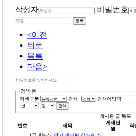
작성자
비밀번호
등록
<이전
뒤로
목록
다음>
검색 폼
검색구분
검색
검색어입력
검색
게시판 글 목록
게재년
번호
제목
작
월
[국내뉴스]
딸기 생산량 감소로 가