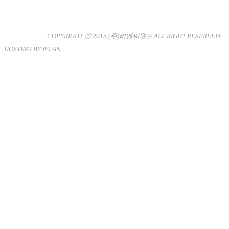
대표이사 : 장상원
서울특별시 강남구 선릉로132길 3-6 3층
사업자등록번호 : 120-81-32367
통신판매업신고 : 서울강
남-7704호
COPYRIGHT ⓒ 2015
(주)비앤씨월드
ALL RIGHT RESERVED.
HOSTING BY IPLAN