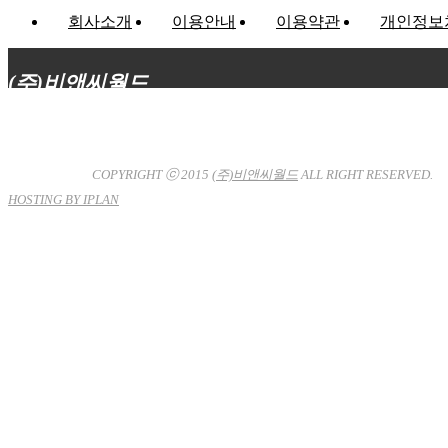
회사소개
이용안내
이용약관
개인정보
(주)비앤씨월드
대표이사 : 장상원
서울특별시 강남구 선릉로132길 3-6 3층
사업자등록번호 : 120-81-32367
통신판매업신고 : 서울강
남-7704호
COPYRIGHT ⓒ 2015
(주)비앤씨월드
ALL RIGHT RESERVED.
HOSTING BY IPLAN