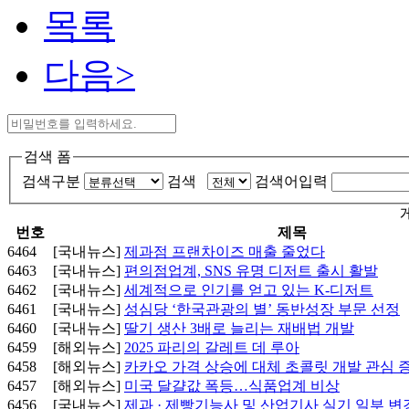
목록
다음>
검색 폼
검색구분
검색
검색어입력
번호
제목
6464
[국내뉴스]
제과점 프랜차이즈 매출 줄었다
6463
[국내뉴스]
편의점업계, SNS 유명 디저트 출시 활발
6462
[국내뉴스]
세계적으로 인기를 얻고 있는 K-디저트
6461
[국내뉴스]
성심당 ‘한국관광의 별’ 동반성장 부문 선정
6460
[국내뉴스]
딸기 생산 3배로 늘리는 재배법 개발
6459
[해외뉴스]
2025 파리의 갈레트 데 루아
6458
[해외뉴스]
카카오 가격 상승에 대체 초콜릿 개발 관심 
6457
[해외뉴스]
미국 달걀값 폭등…식품업계 비상
6456
[국내뉴스]
제과 · 제빵기능사 및 산업기사 실기 일부 변