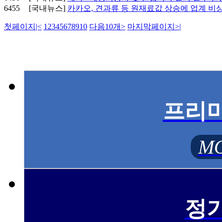
6455
[국내뉴스]
카카오, 견과류 등 원재료값 상승에 업계 비
첫페이지
|<
1
2
3
4
5
6
7
8
9
10
다음10개
>
마지막페이지
>|
프리
MO
정