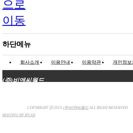
하단메뉴
회사소개
이용안내
이용약관
개인정보
(주)비앤씨월드
대표이사 : 장상원
서울특별시 강남구 선릉로132길 3-6 3층
사업자등록번호 : 120-81-32367
통신판매업신고 : 서울강
남-7704호
COPYRIGHT ⓒ 2015
(주)비앤씨월드
ALL RIGHT RESERVED.
HOSTING BY IPLAN