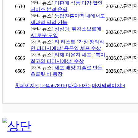
[국내뉴스]
미판매 식품 마감 할인
관리자
6510
2026.07.
서비스 본격 운영
[국내뉴스]
농업진흥지역 내에서도
관리자
6509
2026.07.
제과점 영업 가능
[국내뉴스]
성심당, 튀김소보로에
관리자
6508
2026.07.
AI 로봇 도입
[해외뉴스]
라 리스트 ‘가장 창의적
관리자
6507
2026.07.
인 파티시에상’ 윤은영 셰프 수상
[해외뉴스]
리제 이은지 셰프, ‘북미
관리자
6506
2026.07.
최고의 파티시에상’ 수상
[해외뉴스]
세포 배양 기술로 만든
관리자
6505
2026.07.
초콜릿 바 등장
첫페이지
|<
1
2
3
4
5
6
7
8
9
10
다음10개
>
마지막페이지
>|