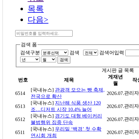
목록
다음>
검색 폼
검색구분
검색
검색어입력
검색
게시판 글 목록
게재년
번호
제목
작
월
[국내뉴스]
관광객 모으는 빵 축제,
관리자
6514
2026.07.
전국으로 확산
[국내뉴스]
지난해 식품 생산 120
관리자
6513
2026.07.
조…디저트 시장 10.4% 늘어
[국내뉴스]
경기도 대형 베이커리
관리자
6512
2026.07.
불법행위 집중 단속
[국내뉴스]
우리밀 ‘백경’ 첫 수확
관리자
6511
2026.07.
연시회 개최