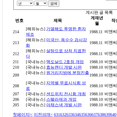
검색
게시판 글 목록
게재년
번호
제목
작
월
[해외뉴스]
가열해도 투명한 흰자
비앤씨
214
1988.11
제조
[해외뉴스]
미국산, 옥수수 검사강
비앤씨
213
1988.11
화
[해외뉴스]
설탕으로 상처 치료한
비앤씨
212
1988.11
다
211
[국내뉴스]
맥도날드 2호점 개업
1988.10
비앤씨
210
[국내뉴스]
효능캔디 개발 시판
1988.10
비앤씨
[국내뉴스]
원거리지방에 분점진출
209
1988.10
비앤씨
[국내뉴스]
지역별 무료시식회 성
비앤씨
208
1988.10
료
207
[국내뉴스]
샌드위치 전시회 개최
1988.10
비앤씨
206
[국내뉴스]
스텔라제과 개업
1988.10
비앤씨
205
[국내뉴스]
야채스낵 개발 시판
1988.10
비앤씨
첫페이지
|<
이전10개
<
631
632
633
634
635
636
637
638
639
640