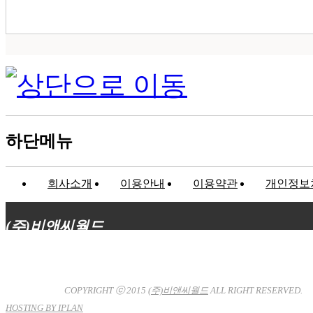
하단메뉴
회사소개
이용안내
이용약관
개인정보
(주)비앤씨월드
대표이사 : 장상원
서울특별시 강남구 선릉로132길 3-6 3층
사업자등록번호 : 120-81-32367
통신판매업신고 : 서울강
남-7704호
COPYRIGHT ⓒ 2015
(주)비앤씨월드
ALL RIGHT RESERVED.
HOSTING BY IPLAN