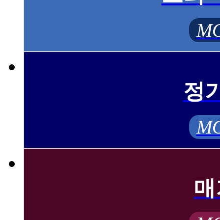
MO
정
MO
매