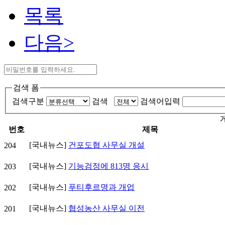
목록
다음>
검색 폼
검색구분
검색
검색어입력
번호
제목
[국내뉴스]
건포도협 사무실 개설
204
[국내뉴스]
기능검정에 813명 응시
203
[국내뉴스]
푸티후르명과 개업
202
[국내뉴스]
협성농산 사무실 이전
201