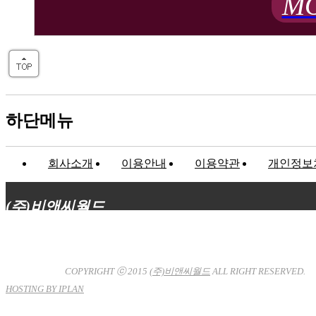
MO
하단메뉴
회사소개
이용안내
이용약관
개인정보
(주)비앤씨월드
대표이사 : 장상원
서울특별시 강남구 선릉로132길 3-6 3층
사업자등록번호 : 120-81-32367
통신판매업신고 : 서울강
남-7704호
COPYRIGHT ⓒ 2015
(주)비앤씨월드
ALL RIGHT RESERVED.
HOSTING BY IPLAN