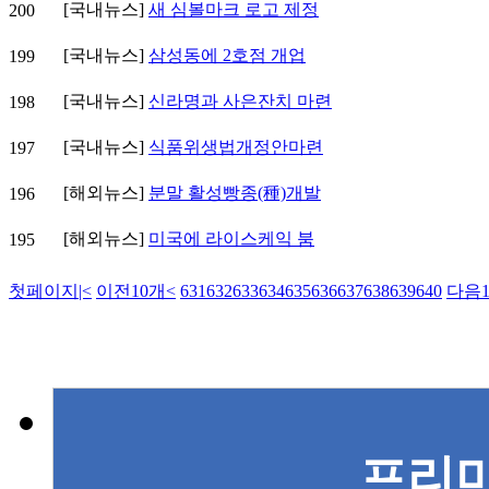
[국내뉴스]
새 심볼마크 로고 제정
200
[국내뉴스]
삼성동에 2호점 개업
199
[국내뉴스]
신라명과 사은잔치 마련
198
[국내뉴스]
식품위생법개정안마련
197
[해외뉴스]
분말 활성빵종(種)개발
196
[해외뉴스]
미국에 라이스케익 붐
195
첫페이지
|<
이전10개
<
631
632
633
634
635
636
637
638
639
640
다음1
프리