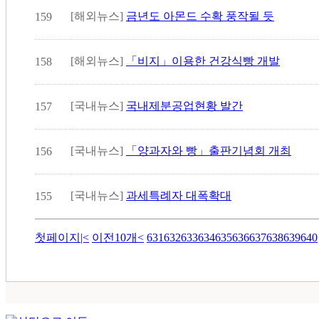
[해외뉴스]
금년도 아몬드 수확 풍작될 듯
159
[해외뉴스]
「비지」이용한 건강식빵 개발
158
[국내뉴스]
국내제분공업현황 발간
157
[국내뉴스]
「양과자와 빵」출판기념회 개최
156
[국내뉴스]
과세특례자 대폭확대
155
첫페이지
|<
이전10개
<
631
632
633
634
635
636
637
638
639
640