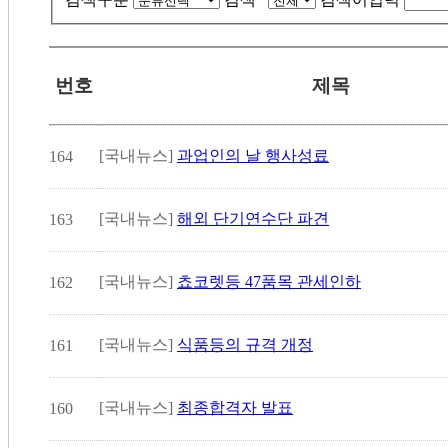
번호
제목
[국내뉴스]
과업인의 날 행사성료
164
[국내뉴스]
해외 단기연수단 파견
163
[국내뉴스]
쵸코렛등 47품목 관세인하
162
[국내뉴스]
식품등의 규격 개정
161
[국내뉴스]
최종합격자 발표
160