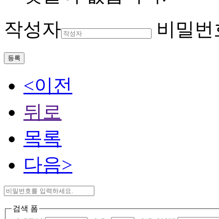
작성자
비밀번
등록
<이전
뒤로
목록
다음>
검색 폼