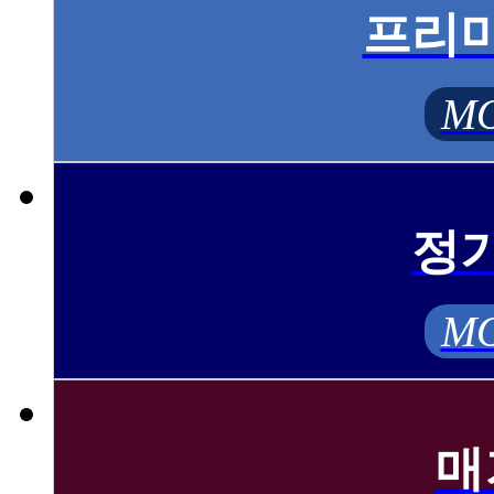
프리
MO
정
MO
매