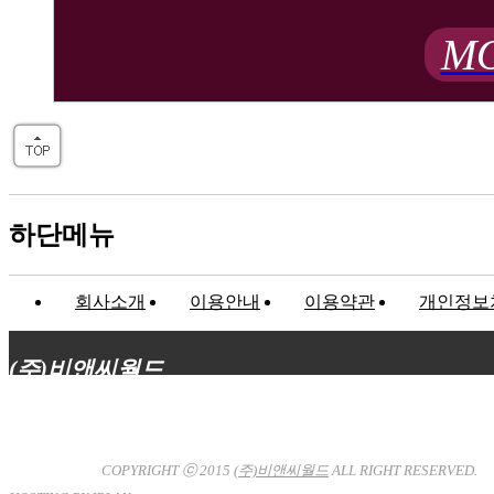
MO
하단메뉴
회사소개
이용안내
이용약관
개인정보
(주)비앤씨월드
대표이사 : 장상원
서울특별시 강남구 선릉로132길 3-6 3층
사업자등록번호 : 120-81-32367
통신판매업신고 : 서울강
남-7704호
COPYRIGHT ⓒ 2015
(주)비앤씨월드
ALL RIGHT RESERVED.