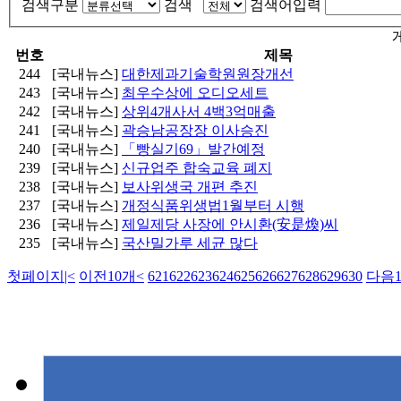
검색구분
검색
검색어입력
번호
제목
244
[국내뉴스]
대한제과기술학원원장개선
243
[국내뉴스]
최우수상에 오디오세트
242
[국내뉴스]
상위4개사서 4백3억매출
241
[국내뉴스]
곽승남공장장 이사승진
240
[국내뉴스]
「빵실기69」발간예정
239
[국내뉴스]
신규업주 합숙교육 폐지
238
[국내뉴스]
보사위생국 개편 추진
237
[국내뉴스]
개정식품위생법1월부터 시행
236
[국내뉴스]
제일제당 사장에 안시환(安是煥)씨
235
[국내뉴스]
국산밀가루 세균 많다
첫페이지
|<
이전10개
<
621
622
623
624
625
626
627
628
629
630
다음1