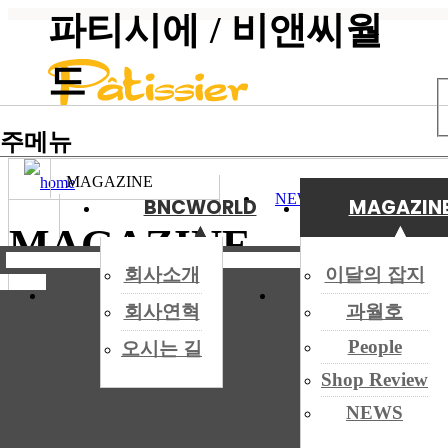
파티시에 / 비앤씨월
Site Infomation Menu
드
주메뉴
MAGAZINE
NEWS
BNCWORLD
MAGAZIN
전체메
뉴
▲
▲
▲
▲
MAGAZINE
◀
회사소개
이달의 잡지
이달의 잡지
신간
일반 도서
이달의 잡지
◀
회사연혁
과월호
◀
People
오시는 길
과월호
◀
Shop Review
과월호
NEWS
People
◀
◀