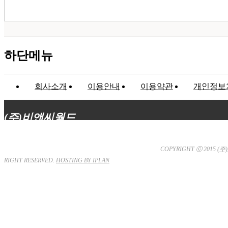
하단메뉴
회사소개
이용안내
이용약관
개인정보
(주)비앤씨월드
대표이사 : 장상원
서울특별시 강남구 선릉로132길 3-6 3층
사업자등
81-32367
통신판매업신고 : 서울강남-7704호
COPYRIGHT ⓒ 2015
(주
RIGHT RESERVED.
HOSTING BY IPLAN