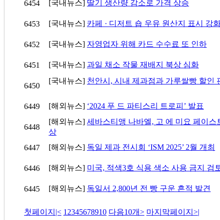
[국내뉴스]
딸기 생산량 감소로 가격 상승
6454
[국내뉴스]
카페 · 디저트 숍 우유 원산지 표시 강
6453
[국내뉴스]
자영업자 위해 카드 수수료 또 인하
6452
[국내뉴스]
과일 채소 작물 재배지 북상 심화
6451
[국내뉴스]
천안시, 시내 제과점과 가루쌀빵 할인 
6450
[해외뉴스]
‘2024 푸 드 파티스리 트로피’ 발표
6449
[해외뉴스]
세바스티앵 나바엘, 고 에 미요 페이스
6448
상
[해외뉴스]
독일 제과 전시회 ‘ISM 2025’ 2월 개최
6447
[해외뉴스]
미국, 적색3호 식용 색소 사용 금지 검
6446
[해외뉴스]
독일서 2,800년 전 빵 구운 흔적 발견
6445
첫페이지
|<
1
2
3
4
5
6
7
8
9
10
다음10개
>
마지막페이지
>|