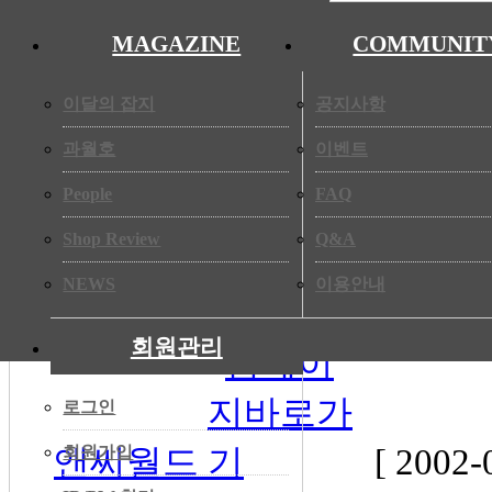
Shop Review
◀
People
MAGAZINE
COMMUNIT
NEWS
◀
◀
이달의 잡지
공지사항
Shop Review
과월호
이벤트
NEWS
◀
People
FAQ
Shop Review
Q&A
NEWS
이용안내
[국내뉴스] ACADECO 2002,
회원관리
로그인
앤씨월드
[ 2002-
회원가입