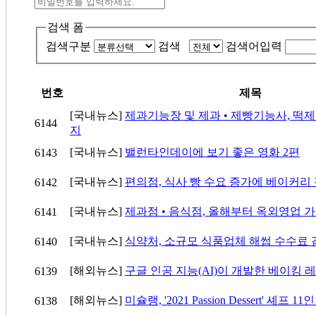
검색 폼
검색구분
검색
검색어입력
번호
제목
[국내뉴스]
제과기능장 및 제과 • 제빵기능사, 떡
6144
지
[국내뉴스]
밸런타인데이에 보기 좋은 영화 2편
6143
[국내뉴스]
편의점, 식사 빵 수요 증가에 베이커리
6142
[국내뉴스]
제과점 • 음식점, 올해부터 옥외영업 
6141
[국내뉴스]
식약처, 소규모 식품업체 해썹 수수료 감
6140
[해외뉴스]
구글 인공 지능(AI)이 개발한 베이킹 
6139
[해외뉴스]
미슐랭, '2021 Passion Dessert' 셰프 1
6138