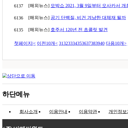
[해외뉴스]
모박쇼 2021, 3월 9일부터 오사카서 개
6137
[해외뉴스]
공기 단백질, 비건 겨냥한 대체재 될까
6136
[해외뉴스]
호주서 120년 전 초콜릿 발견
6135
첫페이지
|<
이전10개
<
31
32
33
34
35
36
37
38
39
40
다음10개
>
하단메뉴
회사소개
이용안내
이용약관
개인정보