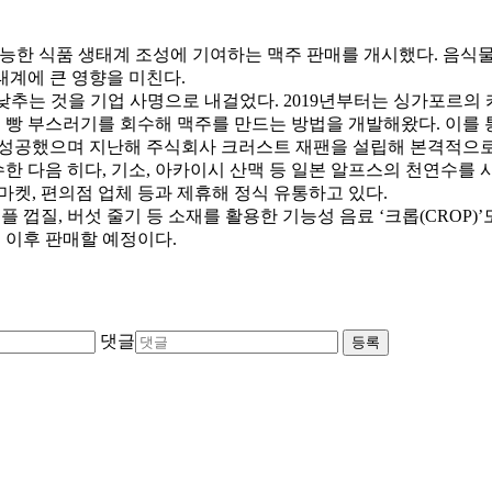
가능한 식품 생태계 조성에 기여하는 맥주 판매를 개시했다
.
음식
태계에 큰 영향을 미친다
.
낮추는 것을 기업 사명으로 내걸었다
. 2019
년부터는 싱가포르의 
 빵 부스러기를 회수해 맥주를 만드는 방법을 개발해왔다
.
이를
 성공했으며 지난해 주식회사 크러스트 재팬을 설립해 본격적으로
수한 다음 히다
,
기소
,
아카이시 산맥 등 일본 알프스의 천연수를 
퍼마켓
,
편의점 업체 등과 제휴해 정식 유통하고 있다
.
플 껍질
,
버섯 줄기 등 소재를 활용한 기능성 음료
‘
크롭
(CROP)’
 이후 판매할 예정이다
.
댓글
등록