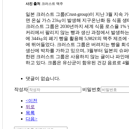
사진 출처
크러스트 맥주
일본 크러스트 그룹
(Crust-group)
이 지난
3
월 지속 
면 온실 가스
23
㎏
이 발생해 지구온난화 등 식품 생
크러스트 그룹은
2030
년까지 세계 식품 로스율
1%
커리에서 팔리지 않는 빵과 생산 과정에서 발생하는
에
344
㎏
의 폐기 빵을 활용해
5,982
ℓ
의 맥주 제조에
에 뛰어들었다
.
크러스트 그룹은 버려지는 빵을 회
생산에 박차를 가하고 있으며
, 3
월부터 일본의 슈
한편 크러스트 그룹은 사용하지 않는 귤이나 파인애
하고 있다
.
크롭은 유산균이 함유된 건강 음료로
4
월
댓글이 없습니다.
작성자
비밀번호
<이전
뒤로
목록
다음>