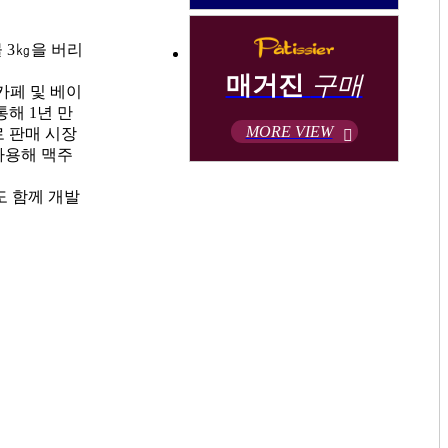
물
3
㎏
을 버리
매거진
구매
카페 및 베이
 통해
1
년 만
MORE VIEW
 판매 시장
사용해 맥주
도 함께 개발