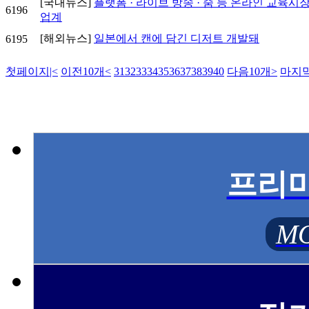
[국내뉴스]
플랫폼 · 라이브 방송 · 줌 등 온라인 교육시
6196
업계
[해외뉴스]
일본에서 캔에 담긴 디저트 개발돼
6195
첫페이지
|<
이전10개
<
31
32
33
34
35
36
37
38
39
40
다음10개
>
마지
프리
MO