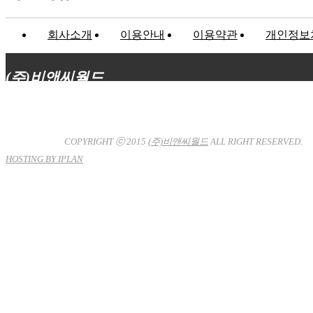
회사소개
이용안내
이용약관
개인정보
(주)비앤씨월드
대표이사 : 장상원
서울특별시 강남구 선릉로132길 3-6 3층
사업자등록번호 : 120-81-32367
통신판매업신고 : 서울강
남-7704호
COPYRIGHT ⓒ 2015
(주)비앤씨월드
ALL RIGHT RESERVED.
HOSTING BY IPLAN