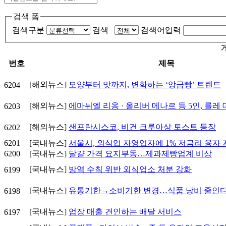
검색 폼
검색구분
검색
검색어입력
번호
제목
[해외뉴스]
모양부터 맛까지, 변화하는 ‘앙금빵’ 트렌드
6204
[해외뉴스]
에마뉘엘 리옹 · 올리버 메나르 등 5인, 를레
6203
[해외뉴스]
샌프란시스코, 비건 크루아상 토스트 등장
6202
6201
[국내뉴스]
서울시, 외식업 자영업자에 1% 저금리 융자
6200
[국내뉴스]
달걀 가격 요지부동…제과제빵업계 비상
[국내뉴스]
방역 수칙 위반 외식업소 처분 강화
6199
[국내뉴스]
유통기한→소비기한 변경…식품 낭비 줄인
6198
[국내뉴스]
업장 매출 견인하는 배달 서비스
6197