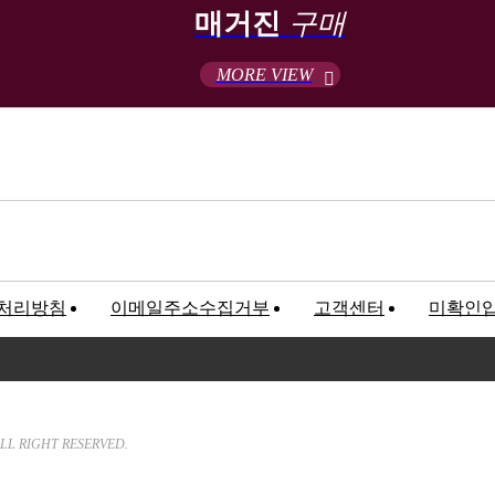
매거진
구매
MORE VIEW
처리방침
이메일주소수집거부
고객센터
미확인
고객만족센터
록번호 : 120-81-32367
We will hear customer’s Sound a
LL RIGHT RESERVED.
T. 02-547-5233 / F. 02