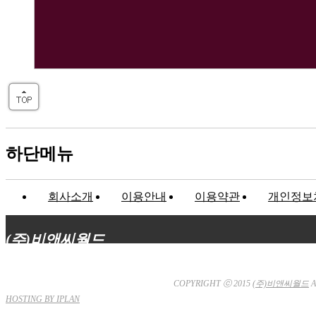
하단메뉴
회사소개
이용안내
이용약관
개인정보
(주)비앤씨월드
대표이사 : 장상원
서울특별시 강남구 선릉로132길 3-6 3층
사업자등
통신판매업신고 : 서울강남-7704호
COPYRIGHT ⓒ 2015
(주)비앤씨월드
A
HOSTING BY IPLAN