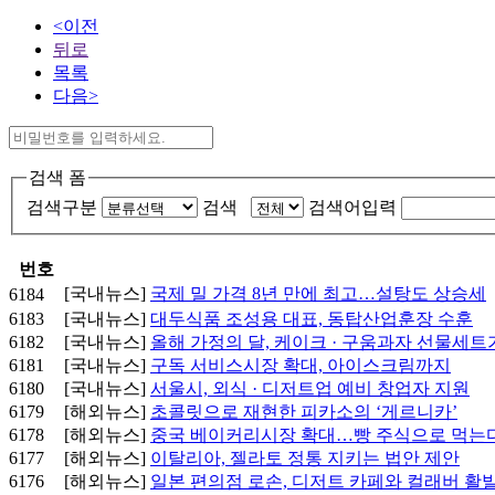
<이전
뒤로
목록
다음>
검색 폼
검색구분
검색
검색어입력
번호
[국내뉴스]
국제 밀 가격 8년 만에 최고…설탕도 상승세
6184
6183
[국내뉴스]
대두식품 조성용 대표, 동탑산업훈장 수훈
6182
[국내뉴스]
올해 가정의 달, 케이크 · 구움과자 선물세트
6181
[국내뉴스]
구독 서비스시장 확대, 아이스크림까지
6180
[국내뉴스]
서울시, 외식 · 디저트업 예비 창업자 지원
6179
[해외뉴스]
초콜릿으로 재현한 피카소의 ‘게르니카’
6178
[해외뉴스]
중국 베이커리시장 확대…빵 주식으로 먹는
6177
[해외뉴스]
​​​​​​​이탈리아, 젤라토 정통 지키는 법안 제안
6176
[해외뉴스]
일본 편의점 로손, 디저트 카페와 컬래버 활