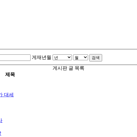
게재년월
검색
게시판 글 목록
제목
가 대세
다
발