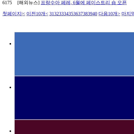
6175
[해외뉴스]
프랑수아 페레, 6월에 페이스트리 숍 오픈
첫페이지
|<
이전10개
<
31
32
33
34
35
36
37
38
39
40
다음10개
>
마지