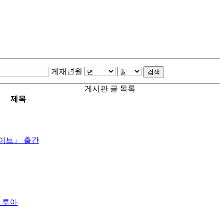
게재년월
검색
게시판 글 목록
제목
카이브』 출간
 루아