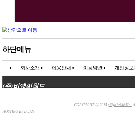
하단메뉴
회사소개
이용안내
이용약관
개인정보
(주)비앤씨월드
대표이사 : 장상원
서울특별시 강남구 선릉로132길 3-6 3층
사업자등
통신판매업신고 : 서울강남-7704호
COPYRIGHT ⓒ 2015
(주)비앤씨월드
A
HOSTING BY IPLAN