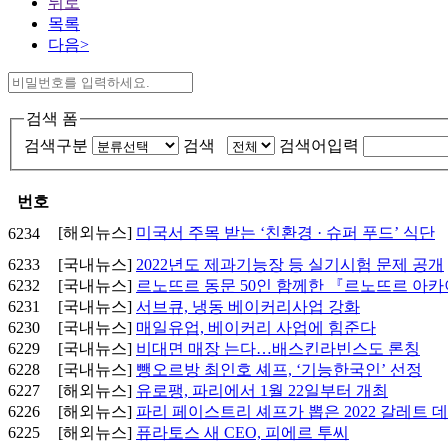
뒤로
목록
다음>
검색 폼
검색구분
검색
검색어입력
번호
[해외뉴스]
미국서 주목 받는 ‘친환경 · 슈퍼 푸드’ 식단
6234
6233
[국내뉴스]
2022년도 제과기능장 등 실기시험 문제 공개
6232
[국내뉴스]
르노뜨르 동문 50인 함께한 『르노뜨르 아
6231
[국내뉴스]
서브큐, 냉동 베이커리사업 강화
6230
[국내뉴스]
매일유업, 베이커리 사업에 힘준다
6229
[국내뉴스]
비대면 매장 는다…배스킨라빈스도 론칭
6228
[국내뉴스]
뺑오르방 최인호 셰프, ‘기능한국인’ 선정
6227
[해외뉴스]
유로팽, 파리에서 1월 22일부터 개최
6226
[해외뉴스]
파리 페이스트리 셰프가 뽑은 2022 갈레트 데
6225
[해외뉴스]
퓨라토스 새 CEO, 피에르 투씨