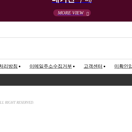
MORE VIEW
처리방침
이메일주소수집거부
고객센터
미확인
고객만족센터
록번호 : 120-81-32367
We will hear customer’s Sound a
LL RIGHT RESERVED.
T. 02-547-5233 / F. 02
E-mail.
bncworld88@nave