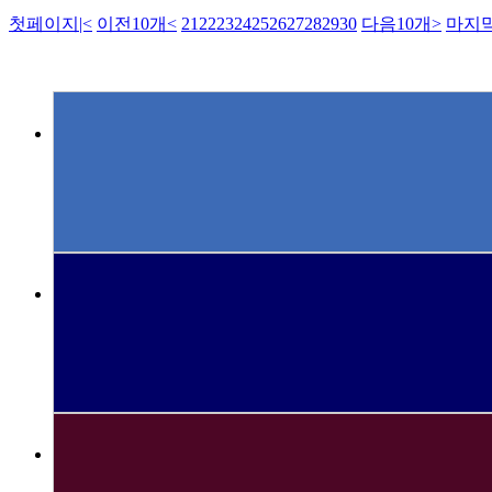
첫페이지
|<
이전10개
<
21
22
23
24
25
26
27
28
29
30
다음10개
>
마지