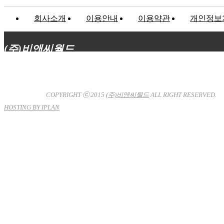
회사소개
이용안내
이용약관
개인정보
(주)비앤씨월드
대표이사 : 장상원
서울특별시 강남구 선릉로132길 3-6 3층
사업자등록번호 : 120-81-32367
통신판매업신고 : 서울강
남-7704호
COPYRIGHT ⓒ 2015
(주)비앤씨월드
ALL RIGHT RESERVED.
HOSTING BY IPLAN