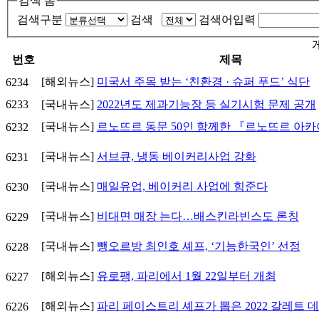
검색 폼
검색구분
검색
검색어입력
번호
제목
[해외뉴스]
미국서 주목 받는 ‘친환경 · 슈퍼 푸드’ 식단
6234
6233
[국내뉴스]
2022년도 제과기능장 등 실기시험 문제 공개
[국내뉴스]
르노뜨르 동문 50인 함께한 『르노뜨르 아
6232
[국내뉴스]
서브큐, 냉동 베이커리사업 강화
6231
[국내뉴스]
매일유업, 베이커리 사업에 힘준다
6230
[국내뉴스]
비대면 매장 는다…배스킨라빈스도 론칭
6229
[국내뉴스]
뺑오르방 최인호 셰프, ‘기능한국인’ 선정
6228
[해외뉴스]
유로팽, 파리에서 1월 22일부터 개최
6227
[해외뉴스]
파리 페이스트리 셰프가 뽑은 2022 갈레트 데
6226