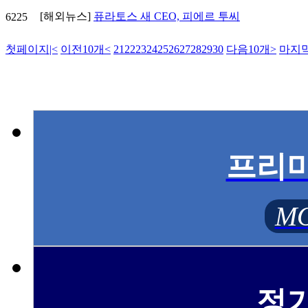
[해외뉴스]
퓨라토스 새 CEO, 피에르 투씨
6225
첫페이지
|<
이전10개
<
21
22
23
24
25
26
27
28
29
30
다음10개
>
마지
프리
MO
정