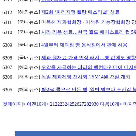
[해외뉴스]
제2회 ‘파리지앵 플랑 페스티벌’ 성료
6312
[국내뉴스]
마옥천 제과협회장 · 이석원 기능장협회장 
6311
[국내뉴스]
시라 리옹 성료…한국 월드 페이스트리 컵 5
6310
[국내뉴스]
4월부터 제과점 빵 음식점에서 판매 허용
6309
[국내뉴스]
제과 원재료 가격 인상 러시…빵 값에도 영향
6308
6307
[해외뉴스]
오감을 자극하는 파리의 밸런타인데이 디저
[해외뉴스]
독일 제과제빵 전시회 ‘ISM’ 4월 23일 개최
6306
[해외뉴스]
병아리콩으로 만든 빵, 일반 빵보다 포만감 
6305
첫페이지
|<
이전10개
<
21
22
23
24
25
26
27
28
29
30
다음10개
>
마지