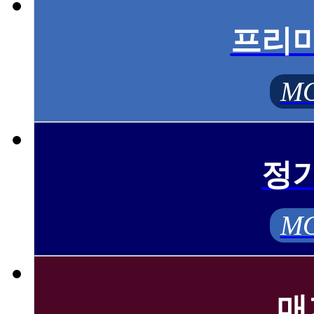
프리
MO
정
MO
매