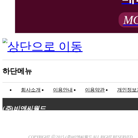
MO
하단메뉴
회사소개
이용안내
이용약관
개인정보
(주)비앤씨월드
대표이사 : 장상원
서울특별시 강남구 선릉로132길 3-6 3층
사업자등록번호 : 120-81-32367
통신판매업신고 : 서울강
남-7704호
COPYRIGHT ⓒ 2015
(주)비앤씨월드
ALL RIGHT RESERVED.