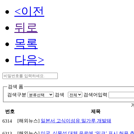
<이전
뒤로
목록
다음>
검색 폼
검색구분
검색
검색어입력
번호
제목
[해외뉴스]
일본서 고식이섬유 밀가루 개발돼
6314
[해외뉴스]
미국, 식물성 대체 음료에 ‘밀크’ 표시 허용 
6313