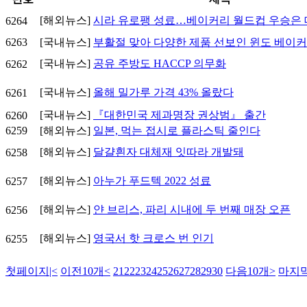
[해외뉴스]
시라 유로팽 성료…베이커리 월드컵 우승은
6264
6263
[국내뉴스]
부활절 맞아 다양한 제품 선보인 윈도 베이
[국내뉴스]
공유 주방도 HACCP 의무화
6262
[국내뉴스]
올해 밀가루 가격 43% 올랐다
6261
[국내뉴스]
『대한민국 제과명장 권상범』 출간
6260
6259
[해외뉴스]
일본, 먹는 접시로 플라스틱 줄인다
[해외뉴스]
달걀흰자 대체재 잇따라 개발돼
6258
[해외뉴스]
아누가 푸드텍 2022 성료
6257
[해외뉴스]
얀 브리스, 파리 시내에 두 번째 매장 오픈
6256
[해외뉴스]
영국서 핫 크로스 번 인기
6255
첫페이지
|<
이전10개
<
21
22
23
24
25
26
27
28
29
30
다음10개
>
마지