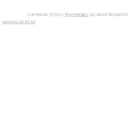
사업자등록번호 : 120-81-32367
통신판매업신고 : 서울강
남-7704호
COPYRIGHT ⓒ 2015
(주)비앤씨월드
ALL RIGHT RESERVED.
HOSTING BY IPLAN