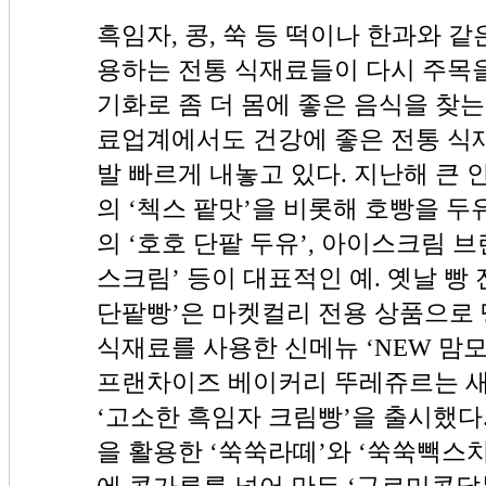
흑임자, 콩, 쑥 등 떡이나 한과와 
용하는 전통 식재료들이 다시 주목을 
기화로 좀 더 몸에 좋은 음식을 찾
료업계에서도 건강에 좋은 전통 식
발 빠르게 내놓고 있다. 지난해 큰
의 ‘첵스 팥맛’을 비롯해 호빵을 두
의 ‘호호 단팥 두유’, 아이스크림 
스크림’ 등이 대표적인 예. 옛날 빵
단팥빵’은 마켓컬리 전용 상품으로 땅
식재료를 사용한 신메뉴 ‘NEW 맘모
프랜차이즈 베이커리 뚜레쥬르는 새해
‘고소한 흑임자 크림빵’을 출시했다
을 활용한 ‘쑥쑥라떼’와 ‘쑥쑥빽스
에 콩가루를 넣어 만든 ‘구르미콩닭