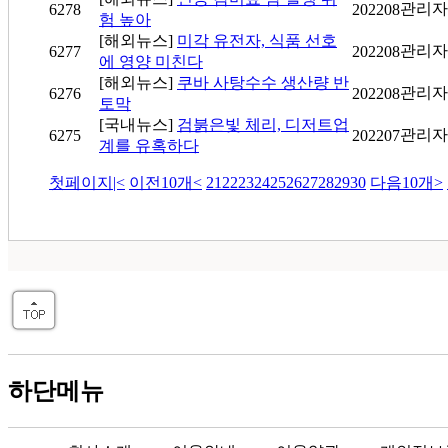
관리자
6278
202208
험 높아
[해외뉴스]
미각 유전자, 식품 선호
관리자
6277
202208
에 영양 미친다
[해외뉴스]
쿠바 사탕수수 생산량 반
관리자
6276
202208
토막
[국내뉴스]
검붉은빛 체리, 디저트업
관리자
6275
202207
계를 유혹하다
첫페이지
|<
이전10개
<
21
22
23
24
25
26
27
28
29
30
다음10개
>
하단메뉴