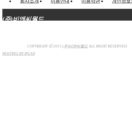
회사소개
이용안내
이용약관
개인정보
(주)비앤씨월드
대표이사 : 장상원
서울특별시 강남구 선릉로132길 3-6 3층
사업자등록번호 : 120-81-32367
통신판매업신고 : 서울강
남-7704호
COPYRIGHT ⓒ 2015
(주)비앤씨월드
ALL RIGHT RESERVED.
HOSTING BY IPLAN