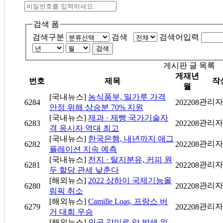
검색 폼
검색구분
검색
검색어입력
검색
게시판 글 목록
게재년
번호
제목
작
월
[국내뉴스]
농식품부, 밀가루 가격
관리자
6284
202208
안정 위해 상승분 70% 지원
[국내뉴스]
제과 · 제빵 국가기술자
관리자
6283
202208
격 응시자 역대 최고
[국내뉴스]
한국은행, 내년까지 애그
관리자
6282
202208
플레이션 지속 예측
[국내뉴스]
전지 · 탈지분유, 커피 원
관리자
6281
202208
두 할당 관세 낮춘다
[해외뉴스]
2022 상하이 국제기능올
관리자
6280
202208
림픽 취소
[해외뉴스]
Camille Loas, 프랑스 버
관리자
6279
202208
거 대회 우승
[해외뉴스]
인공 감미료 암 발생 위