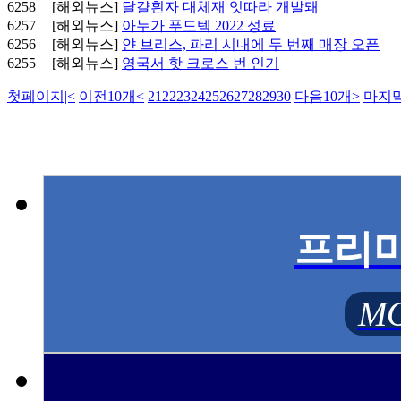
6258
[해외뉴스]
달걀흰자 대체재 잇따라 개발돼
6257
[해외뉴스]
아누가 푸드텍 2022 성료
6256
[해외뉴스]
얀 브리스, 파리 시내에 두 번째 매장 오픈
6255
[해외뉴스]
영국서 핫 크로스 번 인기
첫페이지
|<
이전10개
<
21
22
23
24
25
26
27
28
29
30
다음10개
>
마지
프리
MO