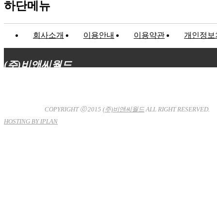
하단메뉴
회사소개
이용안내
이용약관
개인정보
(주)비앤씨월드
대표이사 : 장상원
서울특별시 강남구 선릉로132길 3-6 3층
사업자등록번호 : 120-81-32367
통신판매업신고 : 서울강
남-7704호
COPYRIGHT ⓒ 2015
(주)비앤씨월드
ALL RIGHT RESERVED.
HOSTING BY IPLAN