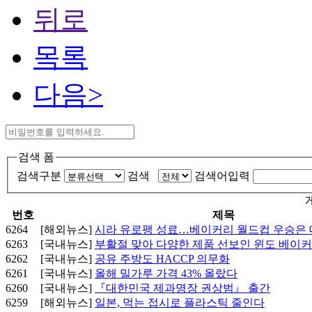
뒤로
목록
다음>
검색 폼
검색구분
검색
검색어입력
번호
제목
6264
[해외뉴스]
시라 유로팽 성료…베이커리 월드컵 우승은
6263
[국내뉴스]
부활절 맞아 다양한 제품 선보인 윈도 베이
6262
[국내뉴스]
공유 주방도 HACCP 의무화
6261
[국내뉴스]
올해 밀가루 가격 43% 올랐다
6260
[국내뉴스]
『대한민국 제과명장 권상범』 출간
6259
[해외뉴스]
일본, 먹는 접시로 플라스틱 줄인다