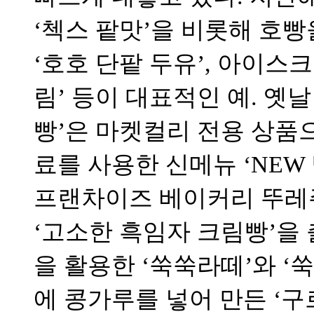
‘첵스 팥맛’을 비롯해 호빵
‘호호 단팥 두유’, 아이스
림’ 등이 대표적인 예. 옛
빵’은 마켓컬리 전용 상품으
료를 사용한 신메뉴 ‘NEW
프랜차이즈 베이커리 뚜레쥬
‘고소한 흑임자 크림빵’을
을 활용한 ‘쑥쑥라떼’와 
에 콩가루를 넣어 만든 ‘