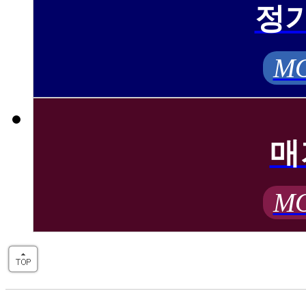
정
MO
매
MO