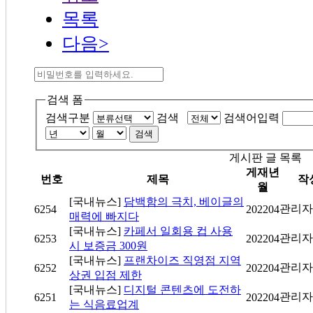
목록
다음>
검색 폼
검색구분
검색
검색어입력
검색
게시판 글 목록
게재년
번호
제목
작
월
[국내뉴스]
담백함의 극치, 베이글의
관리자
6254
202204
매력에 빠지다
[국내뉴스]
카페서 일회용 컵 사용
관리자
6253
202204
시 보증금 300원
[국내뉴스]
프랜차이즈 직영점 지역
관리자
6252
202204
상권 입점 제한
[국내뉴스]
디지털 콘텐츠에 도전하
관리자
6251
202204
는 식음료업계