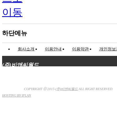
하단메뉴
회사소개
이용안내
이용약관
개인정보
(주)비앤씨월드
대표이사 : 장상원
서울특별시 강남구 선릉로132길 3-6 3층
사업자등록번호 : 120-81-32367
통신판매업신고 : 서울강
남-7704호
COPYRIGHT ⓒ 2015
(주)비앤씨월드
ALL RIGHT RESERVED.
HOSTING BY IPLAN