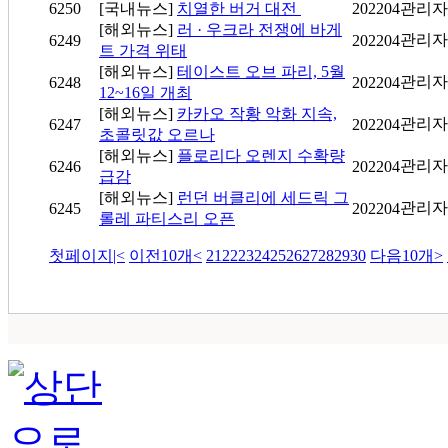
6250
[국내뉴스]
치열한 버거 대전
202204
관리자
[해외뉴스]
러 · 우크라 전쟁에 바게
관리자
6249
202204
트 가격 위태
[해외뉴스]
테이스트 오브 파리, 5월
관리자
6248
202204
12~16일 개최
[해외뉴스]
카카오 작황 악화 지속,
관리자
6247
202204
초콜릿값 오르나
[해외뉴스]
플로리다 오렌지 수확량
관리자
6246
202204
급감
[해외뉴스]
런던 버클리에 세드릭 그
관리자
6245
202204
롤레 파티스리 오픈
첫페이지
|<
이전10개
<
21
22
23
24
25
26
27
28
29
30
다음10개
>