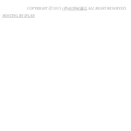
사업자등록번호 : 120-81-32367
통신판매업신고 : 서울강
남-7704호
COPYRIGHT ⓒ 2015
(주)비앤씨월드
ALL RIGHT RESERVED.
HOSTING BY IPLAN