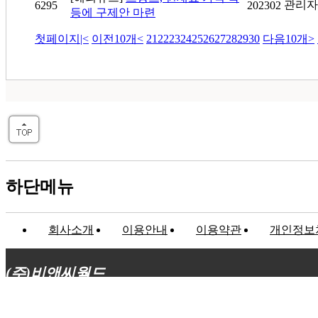
관리자
6295
202302
등에 구제안 마련
첫페이지
|<
이전10개
<
21
22
23
24
25
26
27
28
29
30
다음10개
>
하단메뉴
회사소개
이용안내
이용약관
개인정보
(주)비앤씨월드
대표이사 : 장상원
서울특별시 강남구 선릉로132길 3-6 3층