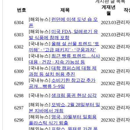
게시판 글 목록
게재년
번호
제목
작
월
[해외뉴스]
런던에 이색 도넛 숍 오
관리자
6304
2023.03
픈
[해외뉴스]
미국 FDA, 알레르기 유
관리자
6303
2023.03
발 식품에 참깨 포함
[국내뉴스]
올해 설 선물 트렌드 ‘토
관리자
6302
202302
끼해’ · ‘고급 패키지’ · ‘구움과자’
[국내뉴스]
최근 빵류 트렌드…식사
관리자
6301
202302
대용 · 건강 · 지속 가능성 등
[국내뉴스]
대학 캠퍼스에 대형 제
관리자
6300
202302
과점 등 설치 허용 추진
[국내뉴스]
소비기한 참고값 추가
관리자
6299
202302
공개…빵류 5~9일
[국내뉴스]
생크림 품귀 현상 심각
관리자
6298
202302
[해외뉴스]
모박쇼, 2월 28일부터 일
관리자
6297
202302
본 지바에서 개최
[해외뉴스]
영국, 10월부터 일회용
관리자
6296
202302
플라스틱 식기 퇴출
[해외뉴스]
프랑스, 원재료 가격 폭