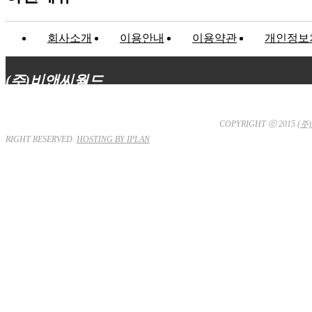
회사소개
이용안내
이용약관
개인정보
(주)비앤씨월드
대표이사 : 장상원
서울특별시 강남구 선릉로132길 3-6 3층
사업자등
81-32367
통신판매업신고 : 서울강남-7704호
COPYRIGHT ⓒ 2015
(주
RIGHT RESERVED.
HOSTING BY IPLAN