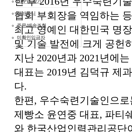
한 후 2016년 우수숙련기
ID/PW 찾기
협회 부회장을 역임하는 
장바구니
주문/배송조회
최고 영예인 대한민국 명장
미확인입금자
및 기술 발전에 크게 공헌
지난 2020년과 2021년
대표는 2019년 김덕규 제
다.
한편, 우수숙련기술인으로
제빵소 윤연중 대표, 파티
와 한국산업인력관리공단이