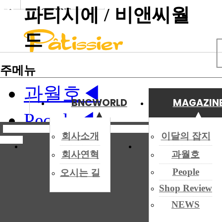
파티시에 / 비앤씨월
MAGAZINE
Site Infomation Menu
NEWS
MAGAZINE
드
◀
이달의 잡지
◀
이달의 잡지
주메뉴
과월호
◀
◀
BNCWORLD
MAGAZIN
전체메
과월호
뉴
▲
▲
▲
▲
People
◀
◀
회사소개
이달의 잡지
Shop Review
◀
신간
일반 도서
회사연혁
과월호
People
NEWS
◀
People
오시는 길
◀
Shop Review
NEWS
Shop Review