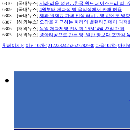
6310
[국내뉴스]
시라 리옹 성료…한국 월드 페이스트리 컵 5
6309
[국내뉴스]
4월부터 제과점 빵 음식점에서 판매 허용
6308
[국내뉴스]
제과 원재료 가격 인상 러시…빵 값에도 영향
[해외뉴스]
오감을 자극하는 파리의 밸런타인데이 디저
6307
6306
[해외뉴스]
독일 제과제빵 전시회 ‘ISM’ 4월 23일 개최
6305
[해외뉴스]
병아리콩으로 만든 빵, 일반 빵보다 포만감 
첫페이지
|<
이전10개
<
21
22
23
24
25
26
27
28
29
30
다음10개
>
마지