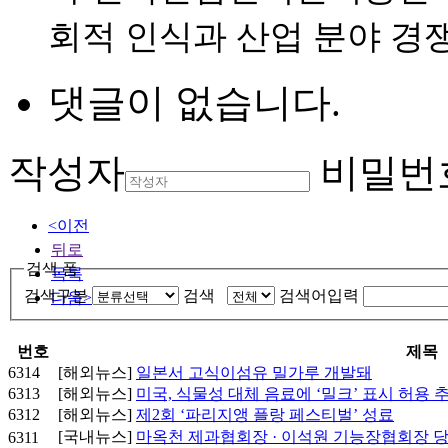
회적 인식과 산업 분야 경
댓글이 없습니다.
작성자
비밀번
<이전
뒤로
검색 폼
목록
검색구분
검색
검색어입력
다음>
번호
제목
6314
[해외뉴스]
일본서 고식이섬유 밀가루 개발돼
6313
[해외뉴스]
미국, 식물성 대체 음료에 ‘밀크’ 표시 허용 
6312
[해외뉴스]
제2회 ‘파리지앵 플랑 페스티벌’ 성료
[국내뉴스]
마옥천 제과협회장 · 이석원 기능장협회장 
6311