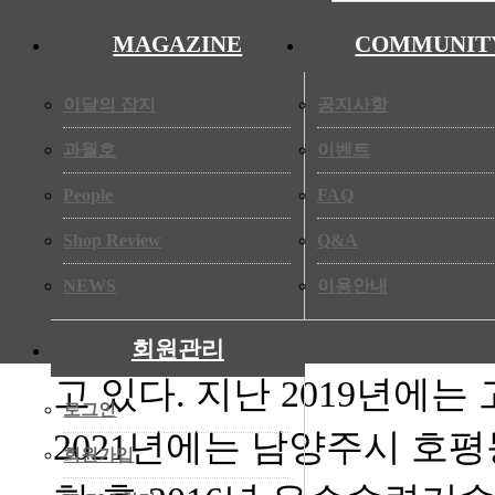
NEWS
◀
MAGAZINE
COMMUNIT
이달의 잡지
공지사항
[국내뉴스] 엘리제 최형일 
과월호
이벤트
리자
[ 2022-08-31 11:12:
People
FAQ
Shop Review
Q&A
엘리제 과자점 최형일 대표가
NEWS
이용안내
다. 최형일 대표는 199
회원관리
고 있다. 지난 2019년에
로그인
2021년에는 남양주시 호평
회원가입