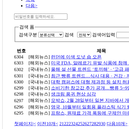
다음>
검색 폼
검색구분
검색
검색어입력
번호
제목
6304
[해외뉴스]
런던에 이색 도넛 숍 오픈
6303
[해외뉴스]
미국 FDA, 알레르기 유발 식품에 참깨
[국내뉴스]
올해 설 선물 트렌드 ‘토끼해’ · ‘고급 패
6302
6301
[국내뉴스]
최근 빵류 트렌드…식사 대용 · 건강 ·
6300
[국내뉴스]
대학 캠퍼스에 대형 제과점 등 설치 허
6299
[국내뉴스]
소비기한 참고값 추가 공개…빵류 5~9
6298
[국내뉴스]
생크림 품귀 현상 심각
[해외뉴스]
모박쇼, 2월 28일부터 일본 지바에서 
6297
6296
[해외뉴스]
영국, 10월부터 일회용 플라스틱 식기
6295
[해외뉴스]
프랑스, 원재료 가격 폭등에 구제안 마
첫페이지
|<
이전10개
<
21
22
23
24
25
26
27
28
29
30
다음10개
>