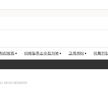
처리방침
이메일주소수집거부
고객센터
미확인
고객만족센터
록번호 : 120-81-32367
We will hear customer’s Sound a
LL RIGHT RESERVED.
T. 02-547-5233 / F. 02
E-mail.
bncworld88@nave