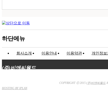
하단메뉴
회사소개
이용안내
이용약관
개인정보
(주)비앤씨월드
대표이사 : 장상원
서울특별시 강남구 선릉로132길 3-6 3층
사업자등
통신판매업신고 : 서울강남-7704호
COPYRIGHT ⓒ 2015
(주)비앤씨월드
A
HOSTING BY IPLAN