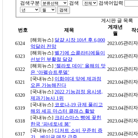
검색구분
검색
검색어입력
검색
게시판 글 목록
게재년
번호
제목
작
월
[해외뉴스]
달걀 시장 10년 후 6,000
관리자
6324
2023.05
억달러 전망
[해외뉴스]
벨기에 쇼콜라티에들이
관리자
6323
2023.05
선보인 부활절 달걀
[해외뉴스]
‘젤라토 데이’ 올해의 맛
관리자
6322
2023.05
은 ‘아펠슈트루델’
[국내뉴스]
이화여대 앞에 제과점
관리자
6321
2023.04
오픈 가능해진다
[국내뉴스]
2022 기능검정 응시생,
관리자
6320
2023.04
제과기능사 1위
[국내뉴스]
코로나-19 규제 풀리고
관리자
6319
2023.04
해외 셰프 마스터 클래스 활발
[국내뉴스]
크리스마스 빵에 꽂힌
관리자
6318
2023.04
한국 ‘파네토네 붐’
[국내뉴스]
디저트 소비 꾸준히 증
관리자
6317
2023.04
가…베이글 매장 급증