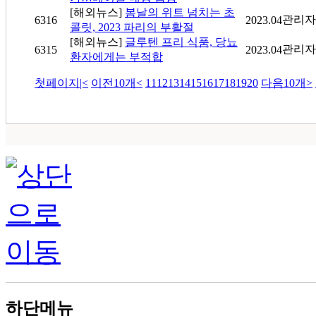
[해외뉴스]
봄날의 위트 넘치는 초
관리자
6316
2023.04
콜릿, 2023 파리의 부활절
[해외뉴스]
글루텐 프리 식품, 당뇨
관리자
6315
2023.04
환자에게는 부적합
첫페이지
|<
이전10개
<
11
12
13
14
15
16
17
18
19
20
다음10개
>
하단메뉴