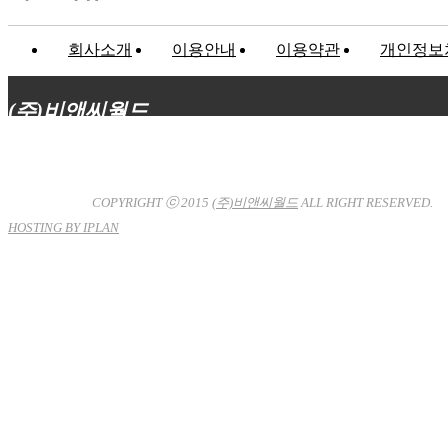
회사소개
이용안내
이용약관
개인정보
(주)비앤씨월드
대표이사 : 장상원
서울특별시 강남구 선릉로132길 3-6 3층
사업자등록번호 : 120-81-32367
통신판매업신고 : 서울강
남-7704호
COPYRIGHT ⓒ 2015
(주)비앤씨월드
ALL RIGHT RESERVED.
HOSTING BY IPLAN