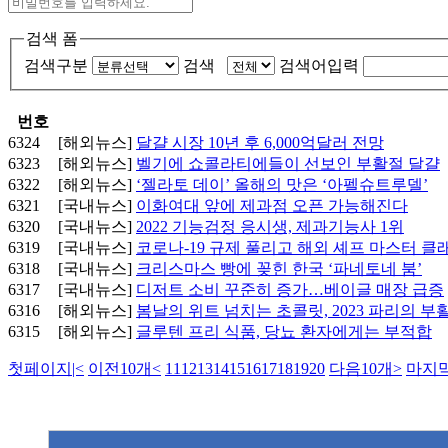
검색 폼
검색구분
검색
검색어입력
번호
6324
[해외뉴스]
달걀 시장 10년 후 6,000억달러 전망
6323
[해외뉴스]
벨기에 쇼콜라티에들이 선보인 부활절 달걀
6322
[해외뉴스]
‘젤라토 데이’ 올해의 맛은 ‘아펠슈트루델’
6321
[국내뉴스]
이화여대 앞에 제과점 오픈 가능해진다
6320
[국내뉴스]
2022 기능검정 응시생, 제과기능사 1위
6319
[국내뉴스]
코로나-19 규제 풀리고 해외 셰프 마스터 클
6318
[국내뉴스]
크리스마스 빵에 꽂힌 한국 ‘파네토네 붐’
6317
[국내뉴스]
디저트 소비 꾸준히 증가…베이글 매장 급증
6316
[해외뉴스]
봄날의 위트 넘치는 초콜릿, 2023 파리의 부
6315
[해외뉴스]
글루텐 프리 식품, 당뇨 환자에게는 부적합
첫페이지
|<
이전10개
<
11
12
13
14
15
16
17
18
19
20
다음10개
>
마지