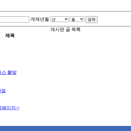
게재년월
검색
게시판 글 목록
제목
래스 활발
활절
막페이지
>|