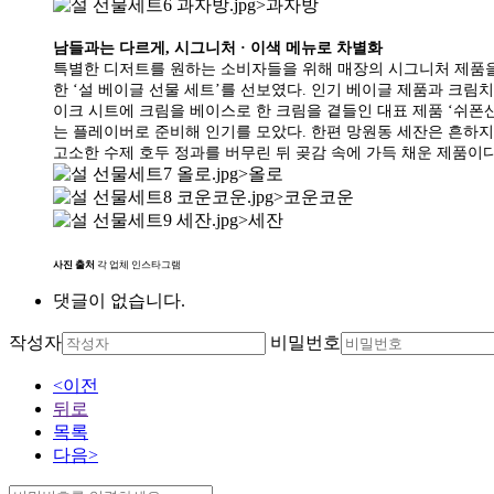
>과자방
남들과는 다르게, 시그니처 · 이색 메뉴로 차별화
특별한 디저트를 원하는 소비자들을 위해 매장의 시그니처 제품을
한 ‘설 베이글 선물 세트’를 선보였다. 인기 베이글 제품과 크림
이크 시트에 크림을 베이스로 한 크림을 곁들인 대표 제품 ‘쉬폰산
는 플레이버로 준비해 인기를 모았다. 한편 망원동 세잔은 흔하지 
고소한 수제 호두 정과를 버무린 뒤 곶감 속에 가득 채운 제품이
>올로
>코운코운
>세잔
사진 출처
각 업체 인스타그램
댓글이 없습니다.
작성자
비밀번호
<이전
뒤로
목록
다음>