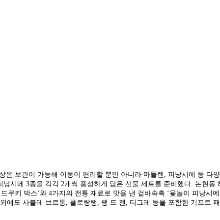
 상온 보관이 가능해 이동이 편리할 뿐만 아니라 마들렌, 피낭시에 등 다양
피낭시에 3종을 각각 2개씩 풍성하게 담은 선물 세트를 준비했다. 논현동
샌드쿠키 박스’와 4가지의 전통 재료로 맛을 낸 겉바속촉 ‘윷놀이 피낭시
외에도 사블레 브르통, 플로랑탱, 팽 드 젠, 티그레 등을 포함한 기프트