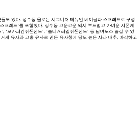
곳들도 있다. 성수동 올로는 시그니처 메뉴인 베이글과 스프레드로 구성
터 스프레드’를 포함했다. 상수동 코운코운 역시 부드럽고 가벼운 시폰케
’, ‘모카피칸쉬폰산도’, ‘솔티캐러멜쉬폰산도’ 등 남녀노소 즐길 수 있
 거제 유자와 고흥 유자로 만든 유자청에 당도 높은 사과 대추, 바삭하고