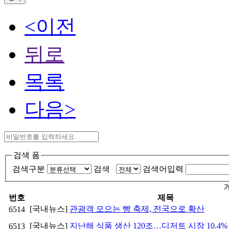
<이전
뒤로
목록
다음>
검색 폼
검색구분
검색
검색어입력
번호
제목
[국내뉴스]
관광객 모으는 빵 축제, 전국으로 확산
6514
[국내뉴스]
지난해 식품 생산 120조…디저트 시장 10.4%
6513