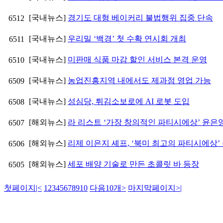
[국내뉴스]
경기도 대형 베이커리 불법행위 집중 단속
6512
[국내뉴스]
우리밀 ‘백경’ 첫 수확 연시회 개최
6511
[국내뉴스]
미판매 식품 마감 할인 서비스 본격 운영
6510
[국내뉴스]
농업진흥지역 내에서도 제과점 영업 가능
6509
[국내뉴스]
성심당, 튀김소보로에 AI 로봇 도입
6508
[해외뉴스]
라 리스트 ‘가장 창의적인 파티시에상’ 윤은
6507
[해외뉴스]
리제 이은지 셰프, ‘북미 최고의 파티시에상’
6506
[해외뉴스]
세포 배양 기술로 만든 초콜릿 바 등장
6505
첫페이지
|<
1
2
3
4
5
6
7
8
9
10
다음10개
>
마지막페이지
>|