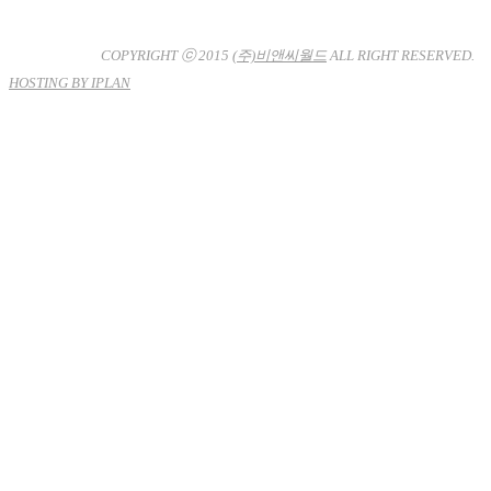
사업자등록번호 : 120-81-32367
통신판매업신고 : 서울강
남-7704호
COPYRIGHT ⓒ 2015
(주)비앤씨월드
ALL RIGHT RESERVED.
HOSTING BY IPLAN